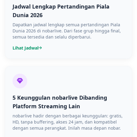
Jadwal Lengkap Pertandingan Piala
Dunia 2026
Dapatkan jadwal lengkap semua pertandingan Piala
Dunia 2026 di nobarlive. Dari fase grup hingga final,
semua tersedia dan selalu diperbarui.
Lihat Jadwal
5 Keunggulan nobarlive Dibanding
Platform Streaming Lain
nobarlive hadir dengan berbagai keunggulan: gratis,
HD, tanpa buffering, akses 24 jam, dan kompatibel
dengan semua perangkat. Inilah masa depan nobar.