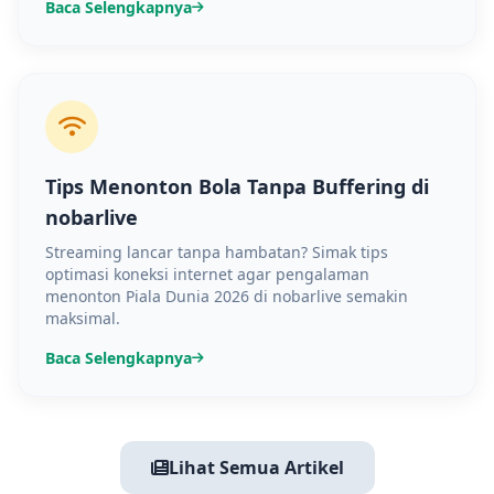
Baca Selengkapnya
Tips Menonton Bola Tanpa Buffering di
nobarlive
Streaming lancar tanpa hambatan? Simak tips
optimasi koneksi internet agar pengalaman
menonton Piala Dunia 2026 di nobarlive semakin
maksimal.
Baca Selengkapnya
Lihat Semua Artikel