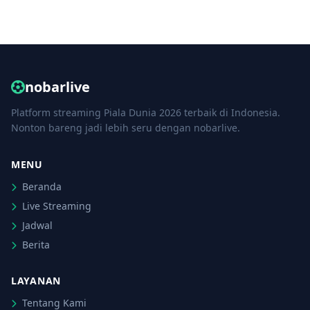
nobarlive
Platform streaming Piala Dunia 2026 terbaik di Indonesia.
Nonton bareng jadi lebih seru dengan nobarlive.
MENU
Beranda
Live Streaming
Jadwal
Berita
LAYANAN
Tentang Kami