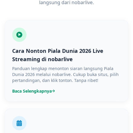
langsung dari nobarlive.
Cara Nonton Piala Dunia 2026 Live
Streaming di nobarlive
Panduan lengkap menonton siaran langsung Piala
Dunia 2026 melalui nobarlive. Cukup buka situs, pilih
pertandingan, dan klik tonton. Tanpa ribet!
Baca Selengkapnya