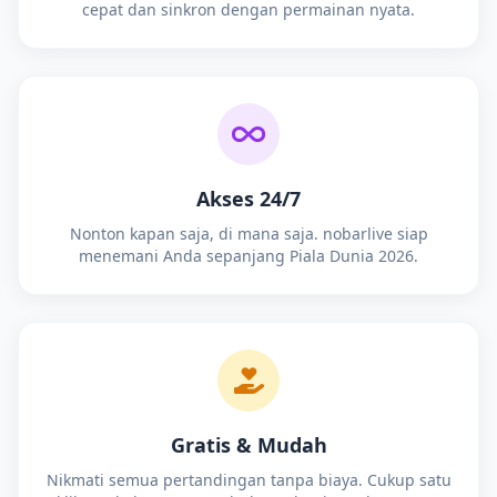
cepat dan sinkron dengan permainan nyata.
Akses 24/7
Nonton kapan saja, di mana saja. nobarlive siap
menemani Anda sepanjang Piala Dunia 2026.
Gratis & Mudah
Nikmati semua pertandingan tanpa biaya. Cukup satu