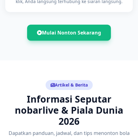
klik, Anda langsung terhubung ke siaran langsung.
Mulai Nonton Sekarang
Artikel & Berita
Informasi Seputar
nobarlive & Piala Dunia
2026
Dapatkan panduan, jadwal, dan tips menonton bola