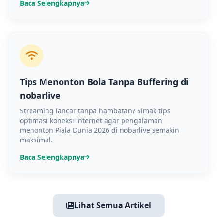
Baca Selengkapnya
Tips Menonton Bola Tanpa Buffering di
nobarlive
Streaming lancar tanpa hambatan? Simak tips
optimasi koneksi internet agar pengalaman
menonton Piala Dunia 2026 di nobarlive semakin
maksimal.
Baca Selengkapnya
Lihat Semua Artikel