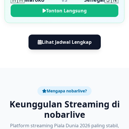
Tonton Langsung
Lihat Jadwal Lengkap
Mengapa nobarlive?
Keunggulan Streaming di
nobarlive
Platform streaming Piala Dunia 2026 paling stabil,