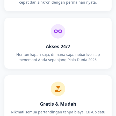
cepat dan sinkron dengan permainan nyata.
Akses 24/7
Nonton kapan saja, di mana saja. nobarlive siap
menemani Anda sepanjang Piala Dunia 2026.
Gratis & Mudah
Nikmati semua pertandingan tanpa biaya. Cukup satu