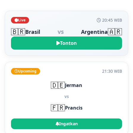
20:45 WIB
Live
🇧🇷
🇦🇷
vs
Brasil
Argentina
Tonton
21:30 WIB
Upcoming
🇩🇪
Jerman
vs
🇫🇷
Prancis
Ingatkan