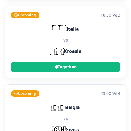
18:30 WIB
Upcoming
🇮🇹
Italia
vs
🇭🇷
Kroasia
Ingatkan
23:00 WIB
Upcoming
🇧🇪
Belgia
vs
🇨🇭
Swiss