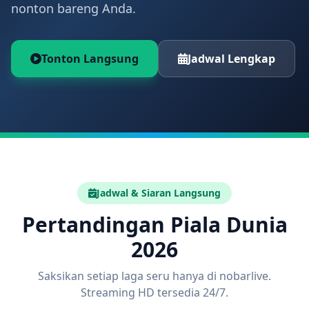
nonton bareng Anda.
Tonton Langsung
Jadwal Lengkap
Jadwal & Siaran Langsung
Pertandingan Piala Dunia
2026
Saksikan setiap laga seru hanya di nobarlive.
Streaming HD tersedia 24/7.