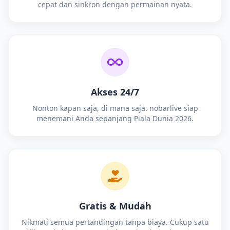
cepat dan sinkron dengan permainan nyata.
Akses 24/7
Nonton kapan saja, di mana saja. nobarlive siap
menemani Anda sepanjang Piala Dunia 2026.
Gratis & Mudah
Nikmati semua pertandingan tanpa biaya. Cukup satu