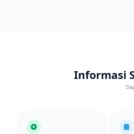
Informasi 
Dap