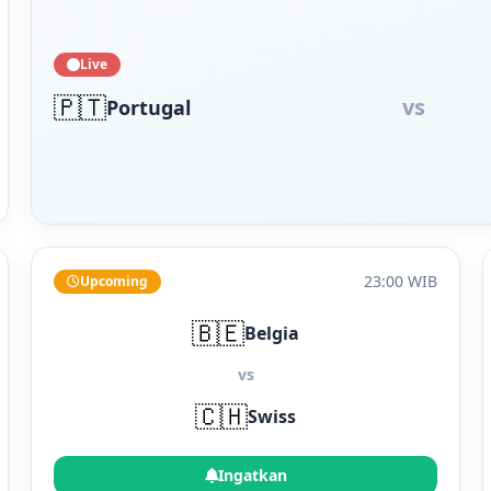
Live
🇵🇹
vs
Portugal
23:00 WIB
Upcoming
🇧🇪
Belgia
vs
🇨🇭
Swiss
Ingatkan