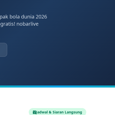
pak bola dunia 2026
gratis! nobarlive
Jadwal & Siaran Langsung