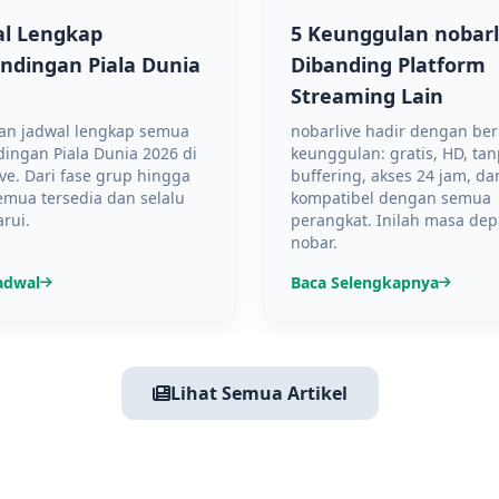
al Lengkap
5 Keunggulan nobarl
ndingan Piala Dunia
Dibanding Platform
Streaming Lain
an jadwal lengkap semua
nobarlive hadir dengan be
dingan Piala Dunia 2026 di
keunggulan: gratis, HD, ta
ve. Dari fase grup hingga
buffering, akses 24 jam, da
semua tersedia dan selalu
kompatibel dengan semua
rui.
perangkat. Inilah masa de
nobar.
Jadwal
Baca Selengkapnya
Lihat Semua Artikel