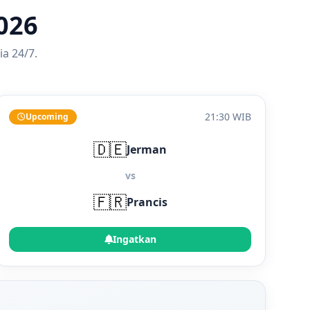
026
ia 24/7.
21:30 WIB
Upcoming
🇩🇪
Jerman
vs
🇫🇷
Prancis
Ingatkan