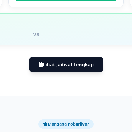
vs
Lihat Jadwal Lengkap
Mengapa nobarlive?