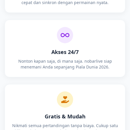
cepat dan sinkron dengan permainan nyata.
Akses 24/7
Nonton kapan saja, di mana saja. nobarlive siap
menemani Anda sepanjang Piala Dunia 2026.
Gratis & Mudah
Nikmati semua pertandingan tanpa biaya. Cukup satu