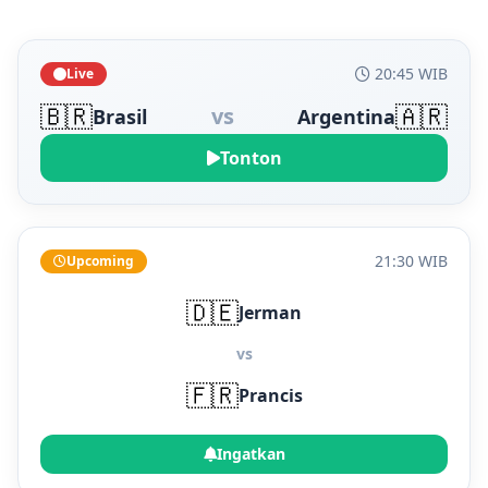
20:45 WIB
Live
🇧🇷
🇦🇷
vs
Brasil
Argentina
Tonton
21:30 WIB
Upcoming
🇩🇪
Jerman
vs
🇫🇷
Prancis
Ingatkan