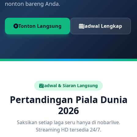
nonton bareng Anda.
Tonton Langsung
Jadwal Lengkap
Jadwal & Siaran Langsung
Pertandingan Piala Dunia
2026
Saksikan setiap laga seru hanya di nobarlive.
Streaming HD tersedia 24/7.