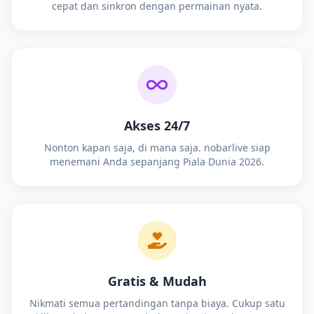
cepat dan sinkron dengan permainan nyata.
Akses 24/7
Nonton kapan saja, di mana saja. nobarlive siap
menemani Anda sepanjang Piala Dunia 2026.
Gratis & Mudah
Nikmati semua pertandingan tanpa biaya. Cukup satu