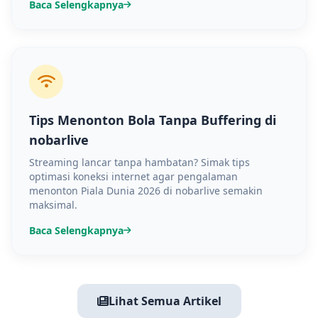
Baca Selengkapnya
Tips Menonton Bola Tanpa Buffering di
nobarlive
Streaming lancar tanpa hambatan? Simak tips
optimasi koneksi internet agar pengalaman
menonton Piala Dunia 2026 di nobarlive semakin
maksimal.
Baca Selengkapnya
Lihat Semua Artikel