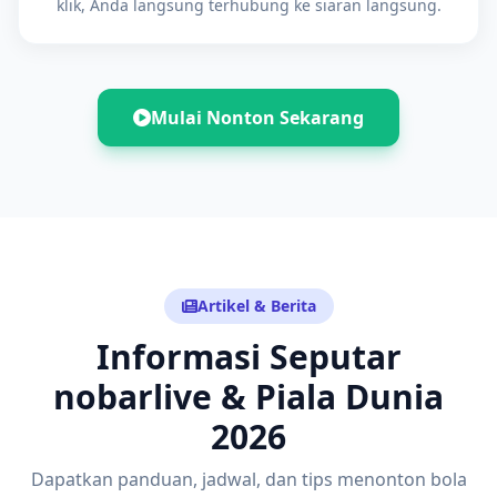
klik, Anda langsung terhubung ke siaran langsung.
Mulai Nonton Sekarang
Artikel & Berita
Informasi Seputar
nobarlive & Piala Dunia
2026
Dapatkan panduan, jadwal, dan tips menonton bola