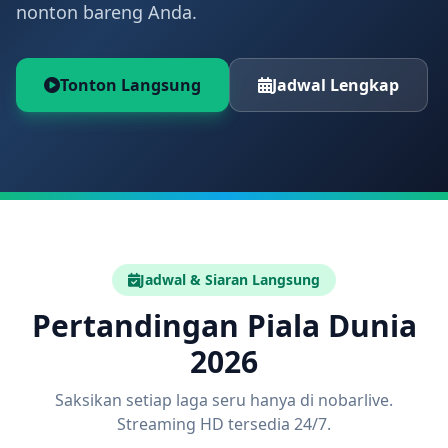
nonton bareng Anda.
Tonton Langsung
Jadwal Lengkap
Jadwal & Siaran Langsung
Pertandingan Piala Dunia
2026
Saksikan setiap laga seru hanya di nobarlive.
Streaming HD tersedia 24/7.