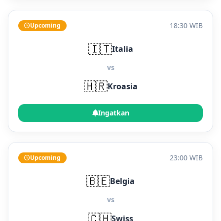
18:30 WIB
Upcoming
🇮🇹
Italia
vs
🇭🇷
Kroasia
Ingatkan
23:00 WIB
Upcoming
🇧🇪
Belgia
vs
🇨🇭
Swiss