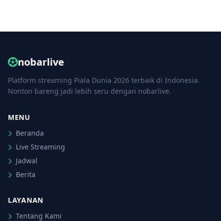
nobarlive
Platform streaming Piala Dunia 2026 terbaik di Indonesia.
Nonton bareng jadi lebih seru dengan nobarlive.
MENU
Beranda
Live Streaming
Jadwal
Berita
LAYANAN
Tentang Kami