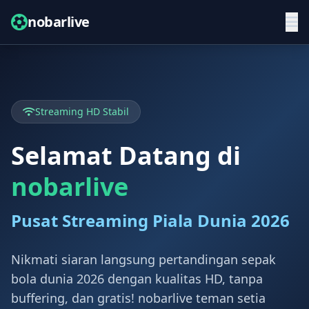
nobarlive
Streaming HD Stabil
Selamat Datang di
nobarlive
Pusat Streaming Piala Dunia 2026
Nikmati siaran langsung pertandingan sepak
bola dunia 2026 dengan kualitas HD, tanpa
buffering, dan gratis! nobarlive teman setia