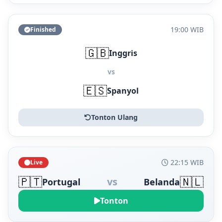
19:00 WIB
Finished
🇬🇧
Inggris
vs
🇪🇸
Spanyol
Tonton Ulang
22:15 WIB
Live
🇵🇹
🇳🇱
vs
Portugal
Belanda
Tonton