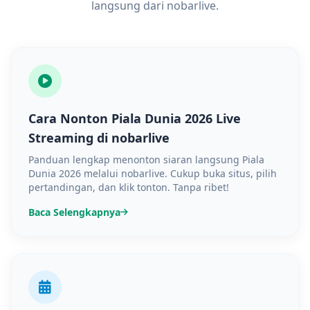
langsung dari nobarlive.
Cara Nonton Piala Dunia 2026 Live
Streaming di nobarlive
Panduan lengkap menonton siaran langsung Piala
Dunia 2026 melalui nobarlive. Cukup buka situs, pilih
pertandingan, dan klik tonton. Tanpa ribet!
Baca Selengkapnya