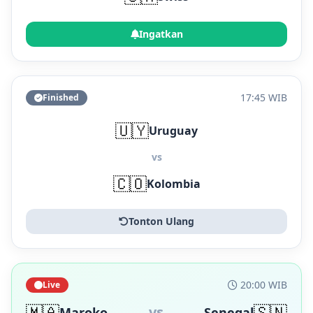
Ingatkan
17:45 WIB
Finished
🇺🇾
Uruguay
vs
🇨🇴
Kolombia
Tonton Ulang
20:00 WIB
Live
🇲🇦
🇸🇳
vs
Maroko
Senegal