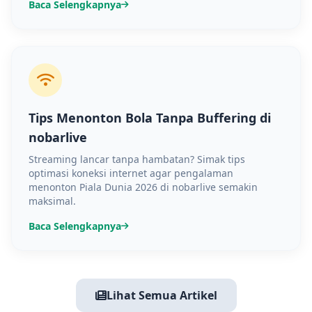
Baca Selengkapnya
Tips Menonton Bola Tanpa Buffering di
nobarlive
Streaming lancar tanpa hambatan? Simak tips
optimasi koneksi internet agar pengalaman
menonton Piala Dunia 2026 di nobarlive semakin
maksimal.
Baca Selengkapnya
Lihat Semua Artikel