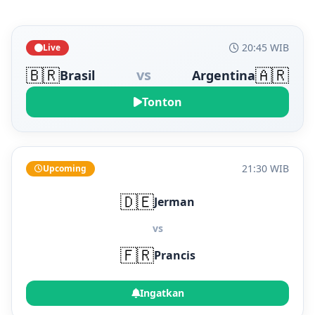
20:45 WIB
Live
🇧🇷
🇦🇷
vs
Brasil
Argentina
Tonton
21:30 WIB
Upcoming
🇩🇪
Jerman
vs
🇫🇷
Prancis
Ingatkan