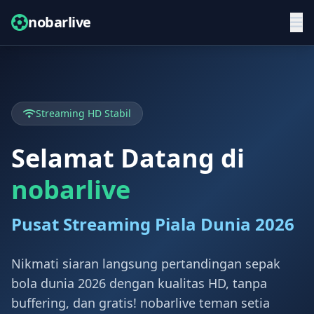
nobarlive
Streaming HD Stabil
Selamat Datang di
nobarlive
Pusat Streaming Piala Dunia 2026
Nikmati siaran langsung pertandingan sepak
bola dunia 2026 dengan kualitas HD, tanpa
buffering, dan gratis! nobarlive teman setia