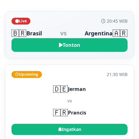
20:45 WIB
Live
🇧🇷
🇦🇷
vs
Brasil
Argentina
Tonton
21:30 WIB
Upcoming
🇩🇪
Jerman
vs
🇫🇷
Prancis
Ingatkan