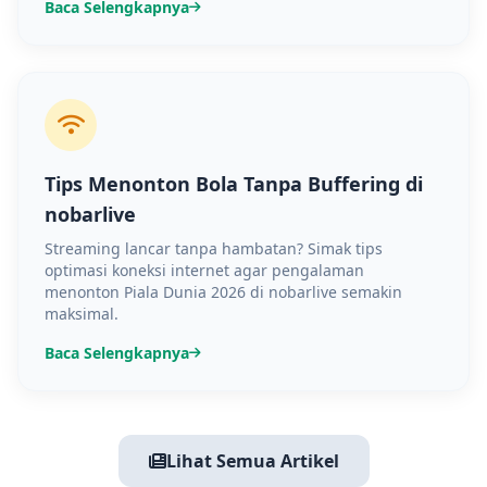
Baca Selengkapnya
Tips Menonton Bola Tanpa Buffering di
nobarlive
Streaming lancar tanpa hambatan? Simak tips
optimasi koneksi internet agar pengalaman
menonton Piala Dunia 2026 di nobarlive semakin
maksimal.
Baca Selengkapnya
Lihat Semua Artikel