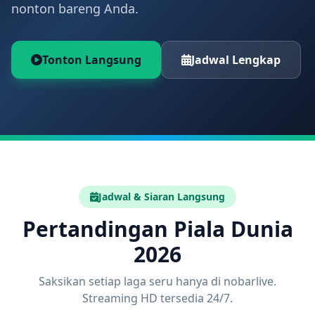
nonton bareng Anda.
Tonton Langsung
Jadwal Lengkap
Jadwal & Siaran Langsung
Pertandingan Piala Dunia
2026
Saksikan setiap laga seru hanya di nobarlive.
Streaming HD tersedia 24/7.