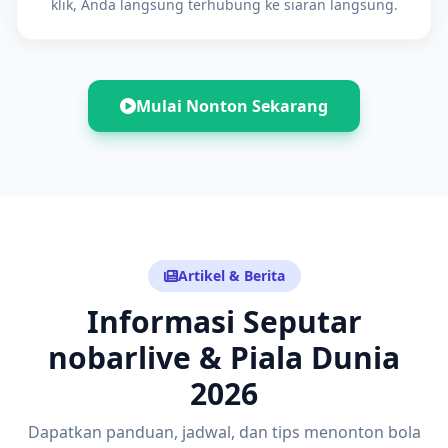
klik, Anda langsung terhubung ke siaran langsung.
Mulai Nonton Sekarang
Artikel & Berita
Informasi Seputar
nobarlive & Piala Dunia
2026
Dapatkan panduan, jadwal, dan tips menonton bola