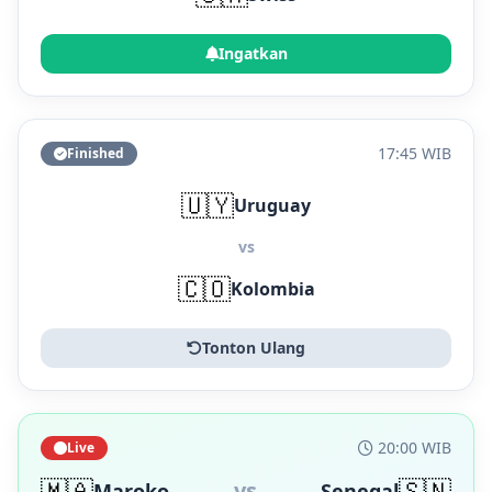
Ingatkan
17:45 WIB
Finished
🇺🇾
Uruguay
vs
🇨🇴
Kolombia
Tonton Ulang
20:00 WIB
Live
🇲🇦
🇸🇳
vs
Maroko
Senegal