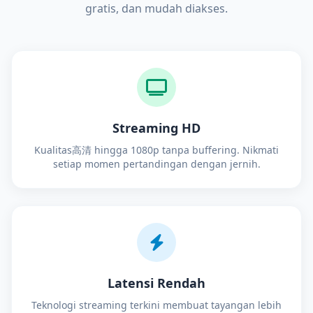
gratis, dan mudah diakses.
Streaming HD
Kualitas高清 hingga 1080p tanpa buffering. Nikmati
setiap momen pertandingan dengan jernih.
Latensi Rendah
Teknologi streaming terkini membuat tayangan lebih