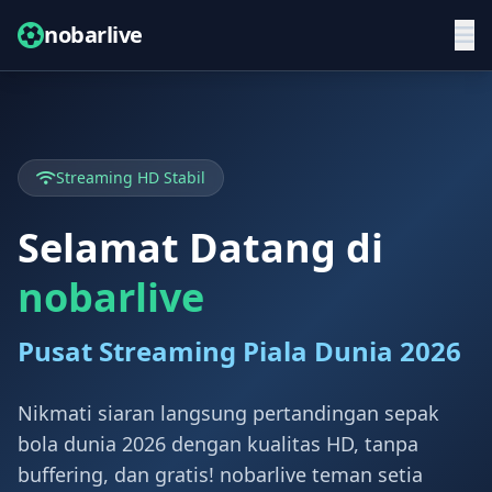
nobarlive
Streaming HD Stabil
Selamat Datang di
nobarlive
Pusat Streaming Piala Dunia 2026
Nikmati siaran langsung pertandingan sepak
bola dunia 2026 dengan kualitas HD, tanpa
buffering, dan gratis! nobarlive teman setia