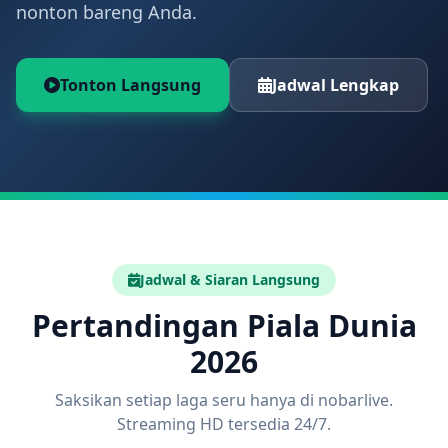
nonton bareng Anda.
Tonton Langsung
Jadwal Lengkap
Jadwal & Siaran Langsung
Pertandingan Piala Dunia
2026
Saksikan setiap laga seru hanya di nobarlive.
Streaming HD tersedia 24/7.