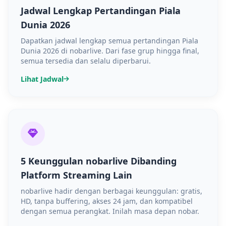
Jadwal Lengkap Pertandingan Piala
Dunia 2026
Dapatkan jadwal lengkap semua pertandingan Piala
Dunia 2026 di nobarlive. Dari fase grup hingga final,
semua tersedia dan selalu diperbarui.
Lihat Jadwal
5 Keunggulan nobarlive Dibanding
Platform Streaming Lain
nobarlive hadir dengan berbagai keunggulan: gratis,
HD, tanpa buffering, akses 24 jam, dan kompatibel
dengan semua perangkat. Inilah masa depan nobar.