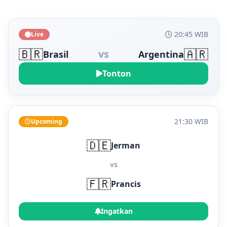
20:45 WIB
Live
🇧🇷
🇦🇷
vs
Brasil
Argentina
Tonton
21:30 WIB
Upcoming
🇩🇪
Jerman
vs
🇫🇷
Prancis
Ingatkan