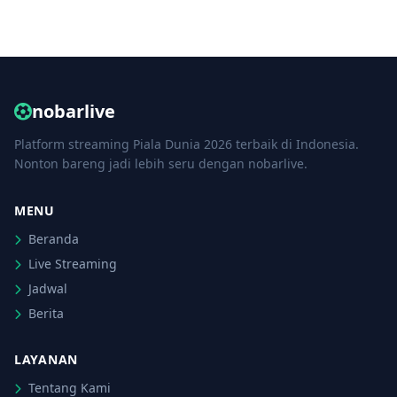
nobarlive
Platform streaming Piala Dunia 2026 terbaik di Indonesia.
Nonton bareng jadi lebih seru dengan nobarlive.
MENU
Beranda
Live Streaming
Jadwal
Berita
LAYANAN
Tentang Kami