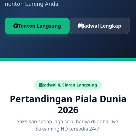
nonton bareng Anda.
Tonton Langsung
Jadwal Lengkap
Jadwal & Siaran Langsung
Pertandingan Piala Dunia
2026
Saksikan setiap laga seru hanya di nobarlive.
Streaming HD tersedia 24/7.