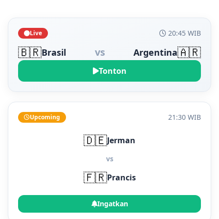
20:45 WIB
Live
🇧🇷
🇦🇷
vs
Brasil
Argentina
Tonton
21:30 WIB
Upcoming
🇩🇪
Jerman
vs
🇫🇷
Prancis
Ingatkan