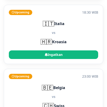
18:30 WIB
Upcoming
🇮🇹
Italia
vs
🇭🇷
Kroasia
Ingatkan
23:00 WIB
Upcoming
🇧🇪
Belgia
vs
🇨🇭
Swiss