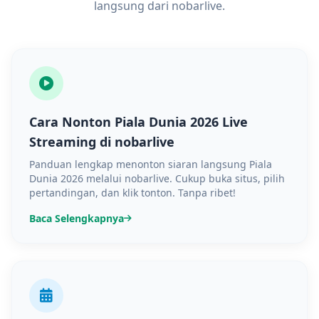
langsung dari nobarlive.
Cara Nonton Piala Dunia 2026 Live
Streaming di nobarlive
Panduan lengkap menonton siaran langsung Piala
Dunia 2026 melalui nobarlive. Cukup buka situs, pilih
pertandingan, dan klik tonton. Tanpa ribet!
Baca Selengkapnya