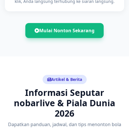
klik, Anda langsung terhubung ke siaran langsung.
Mulai Nonton Sekarang
Artikel & Berita
Informasi Seputar
nobarlive & Piala Dunia
2026
Dapatkan panduan, jadwal, dan tips menonton bola