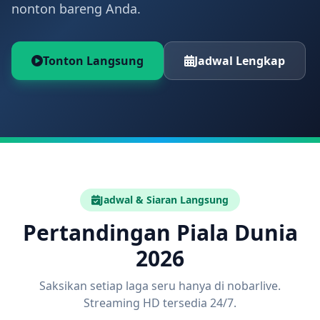
nonton bareng Anda.
Tonton Langsung
Jadwal Lengkap
Jadwal & Siaran Langsung
Pertandingan Piala Dunia
2026
Saksikan setiap laga seru hanya di nobarlive.
Streaming HD tersedia 24/7.