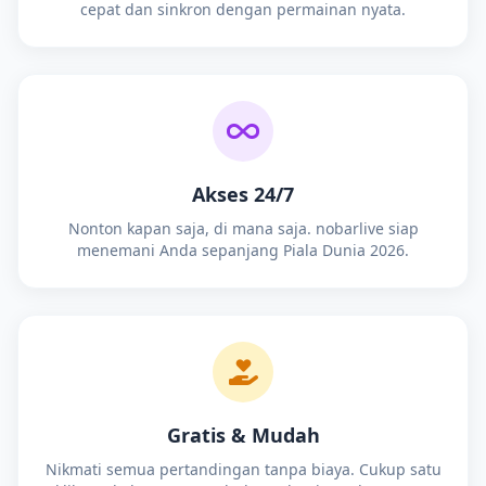
cepat dan sinkron dengan permainan nyata.
Akses 24/7
Nonton kapan saja, di mana saja. nobarlive siap
menemani Anda sepanjang Piala Dunia 2026.
Gratis & Mudah
Nikmati semua pertandingan tanpa biaya. Cukup satu