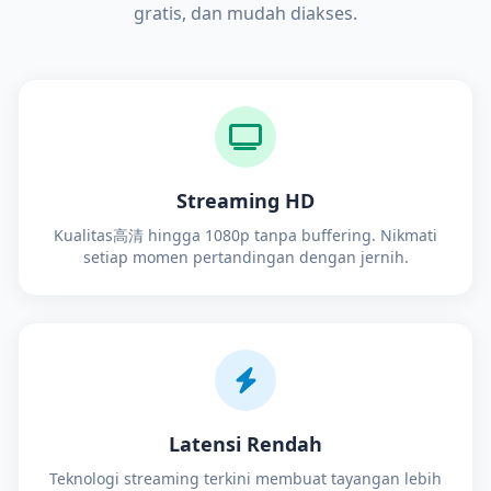
gratis, dan mudah diakses.
Streaming HD
Kualitas高清 hingga 1080p tanpa buffering. Nikmati
setiap momen pertandingan dengan jernih.
Latensi Rendah
Teknologi streaming terkini membuat tayangan lebih