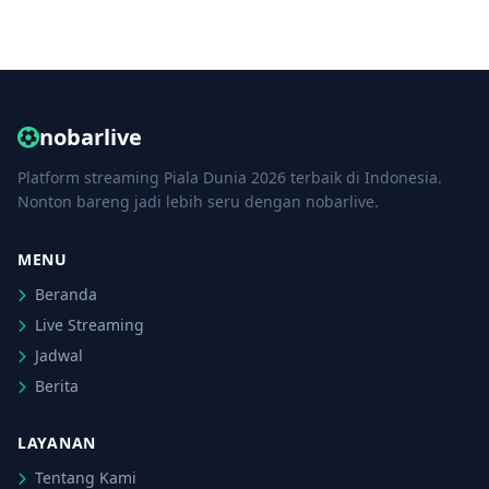
nobarlive
Platform streaming Piala Dunia 2026 terbaik di Indonesia.
Nonton bareng jadi lebih seru dengan nobarlive.
MENU
Beranda
Live Streaming
Jadwal
Berita
LAYANAN
Tentang Kami