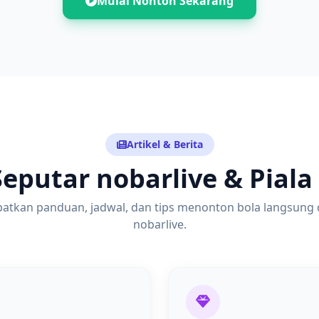
Mulai Nonton Sekarang
Artikel & Berita
Seputar nobarlive & Piala
atkan panduan, jadwal, dan tips menonton bola langsung 
nobarlive.