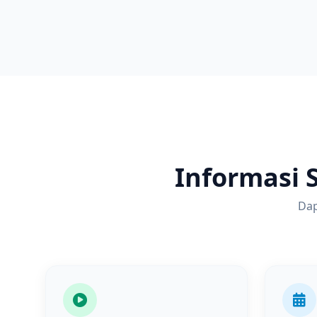
Informasi 
Dap