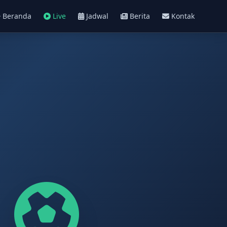
Beranda
Live
Jadwal
Berita
Kontak