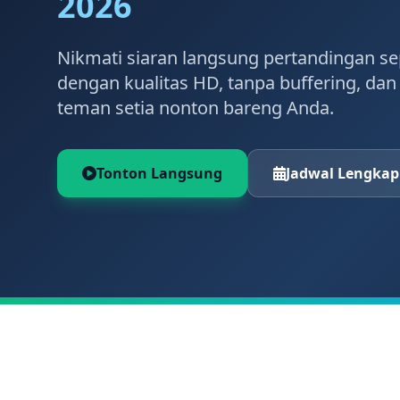
2026
Nikmati siaran langsung pertandingan se
dengan kualitas HD, tanpa buffering, dan 
teman setia nonton bareng Anda.
Tonton Langsung
Jadwal Lengkap