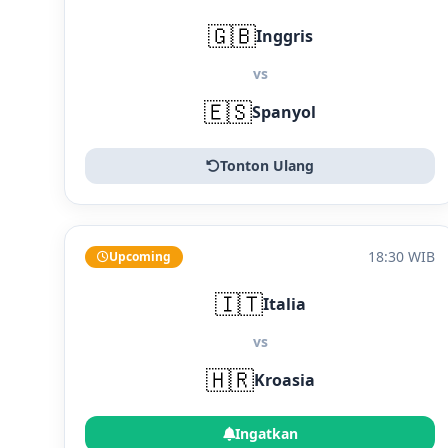
🇬🇧
Inggris
vs
🇪🇸
Spanyol
Tonton Ulang
18:30 WIB
Upcoming
🇮🇹
Italia
vs
🇭🇷
Kroasia
Ingatkan