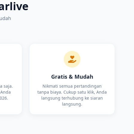
rlive
mudah
Gratis & Mudah
a saja.
Nikmati semua pertandingan
 Anda
tanpa biaya. Cukup satu klik, Anda
026.
langsung terhubung ke siaran
langsung.