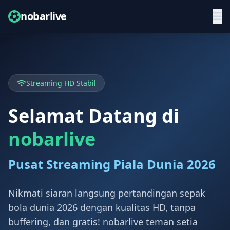
nobarlive
Streaming HD Stabil
Selamat Datang di
nobarlive
Pusat Streaming Piala Dunia 2026
Nikmati siaran langsung pertandingan sepak
bola dunia 2026 dengan kualitas HD, tanpa
buffering, dan gratis! nobarlive teman setia