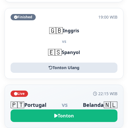
19:00 WIB
Finished
🇬🇧
Inggris
vs
🇪🇸
Spanyol
Tonton Ulang
22:15 WIB
Live
🇵🇹
🇳🇱
vs
Portugal
Belanda
Tonton