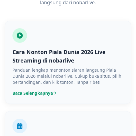
langsung dari nobarlive.
Cara Nonton Piala Dunia 2026 Live
Streaming di nobarlive
Panduan lengkap menonton siaran langsung Piala
Dunia 2026 melalui nobarlive. Cukup buka situs, pilih
pertandingan, dan klik tonton. Tanpa ribet!
Baca Selengkapnya