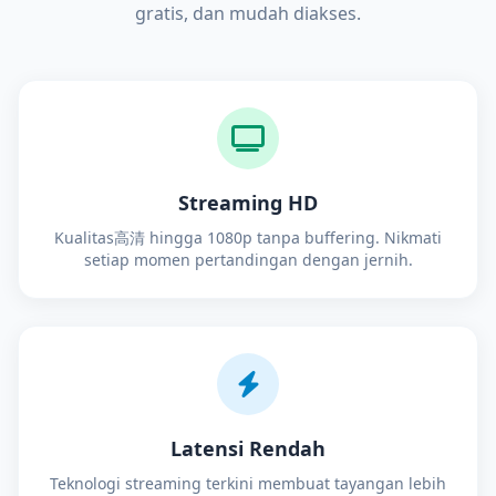
gratis, dan mudah diakses.
Streaming HD
Kualitas高清 hingga 1080p tanpa buffering. Nikmati
setiap momen pertandingan dengan jernih.
Latensi Rendah
Teknologi streaming terkini membuat tayangan lebih