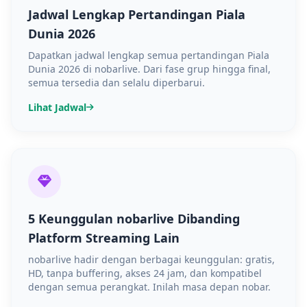
Jadwal Lengkap Pertandingan Piala
Dunia 2026
Dapatkan jadwal lengkap semua pertandingan Piala
Dunia 2026 di nobarlive. Dari fase grup hingga final,
semua tersedia dan selalu diperbarui.
Lihat Jadwal
5 Keunggulan nobarlive Dibanding
Platform Streaming Lain
nobarlive hadir dengan berbagai keunggulan: gratis,
HD, tanpa buffering, akses 24 jam, dan kompatibel
dengan semua perangkat. Inilah masa depan nobar.