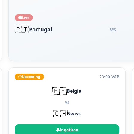
Live
🇵🇹
vs
Portugal
23:00 WIB
Upcoming
🇧🇪
Belgia
vs
🇨🇭
Swiss
Ingatkan