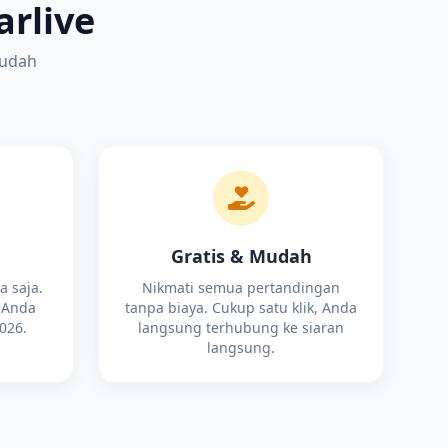
rlive
mudah
Gratis & Mudah
a saja.
Nikmati semua pertandingan
 Anda
tanpa biaya. Cukup satu klik, Anda
026.
langsung terhubung ke siaran
langsung.