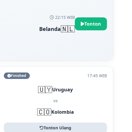
22:15 WIB
Tonton
🇳🇱
Belanda
17:45 WIB
Finished
🇺🇾
Uruguay
vs
🇨🇴
Kolombia
Tonton Ulang