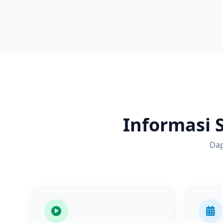
Informasi 
Dap