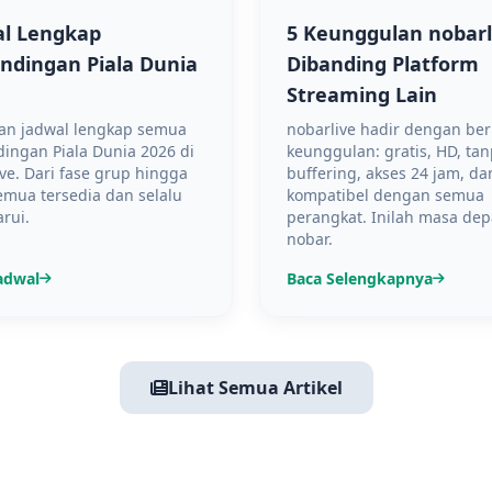
al Lengkap
5 Keunggulan nobarl
ndingan Piala Dunia
Dibanding Platform
Streaming Lain
an jadwal lengkap semua
nobarlive hadir dengan be
dingan Piala Dunia 2026 di
keunggulan: gratis, HD, ta
ve. Dari fase grup hingga
buffering, akses 24 jam, da
semua tersedia dan selalu
kompatibel dengan semua
rui.
perangkat. Inilah masa de
nobar.
Jadwal
Baca Selengkapnya
Lihat Semua Artikel