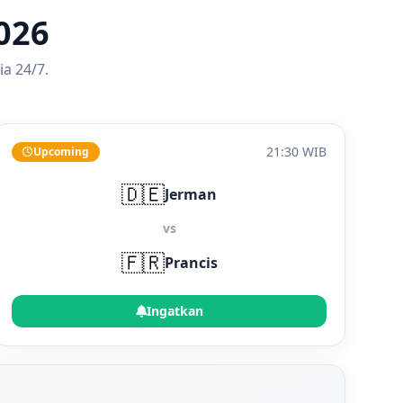
026
ia 24/7.
21:30 WIB
Upcoming
🇩🇪
Jerman
vs
🇫🇷
Prancis
Ingatkan