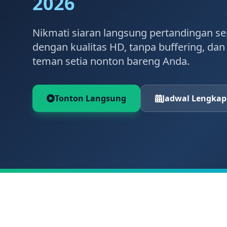
2026
Nikmati siaran langsung pertandingan se
dengan kualitas HD, tanpa buffering, dan 
teman setia nonton bareng Anda.
Tonton Langsung
Jadwal Lengkap