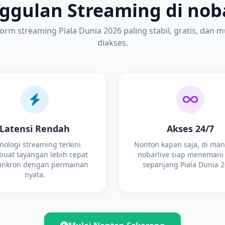
ggulan Streaming di noba
form streaming Piala Dunia 2026 paling stabil, gratis, dan 
diakses.
Latensi Rendah
Akses 24/7
nologi streaming terkini
Nonton kapan saja, di man
uat tayangan lebih cepat
nobarlive siap menemani
sinkron dengan permainan
sepanjang Piala Dunia 2
nyata.