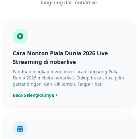
langsung dari nobarlive.
Cara Nonton Piala Dunia 2026 Live
Streaming di nobarlive
Panduan lengkap menonton siaran langsung Piala
Dunia 2026 melalui nobarlive. Cukup buka situs, pilih
pertandingan, dan klik tonton. Tanpa ribet!
Baca Selengkapnya