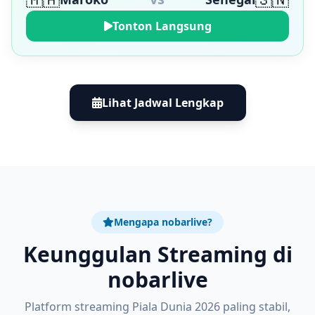
Tonton Langsung
Lihat Jadwal Lengkap
Mengapa nobarlive?
Keunggulan Streaming di
nobarlive
Platform streaming Piala Dunia 2026 paling stabil,