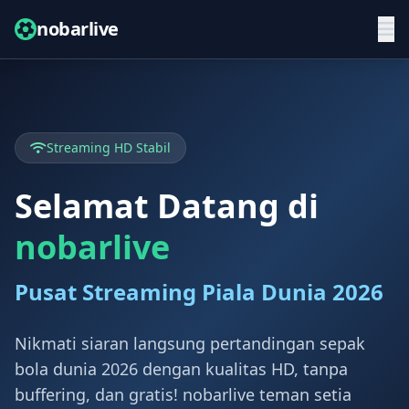
nobarlive
Streaming HD Stabil
Selamat Datang di
nobarlive
Pusat Streaming Piala Dunia 2026
Nikmati siaran langsung pertandingan sepak
bola dunia 2026 dengan kualitas HD, tanpa
buffering, dan gratis! nobarlive teman setia