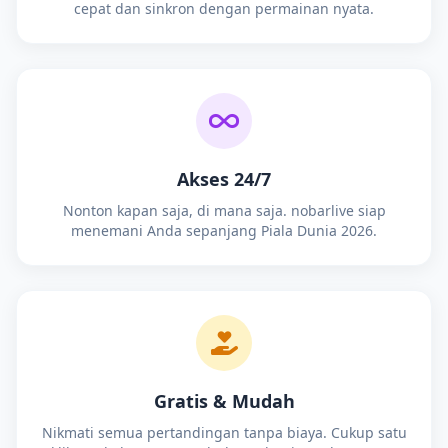
cepat dan sinkron dengan permainan nyata.
Akses 24/7
Nonton kapan saja, di mana saja. nobarlive siap
menemani Anda sepanjang Piala Dunia 2026.
Gratis & Mudah
Nikmati semua pertandingan tanpa biaya. Cukup satu