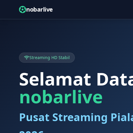
nobarlive
Streaming HD Stabil
Selamat Dat
nobarlive
Pusat Streaming Pial