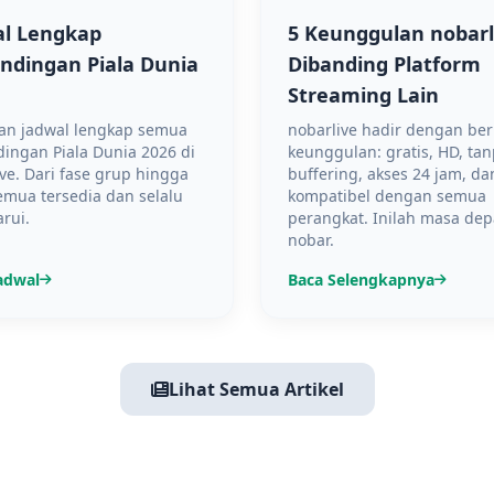
al Lengkap
5 Keunggulan nobarl
ndingan Piala Dunia
Dibanding Platform
Streaming Lain
an jadwal lengkap semua
nobarlive hadir dengan be
dingan Piala Dunia 2026 di
keunggulan: gratis, HD, ta
ve. Dari fase grup hingga
buffering, akses 24 jam, da
semua tersedia dan selalu
kompatibel dengan semua
rui.
perangkat. Inilah masa de
nobar.
Jadwal
Baca Selengkapnya
Lihat Semua Artikel