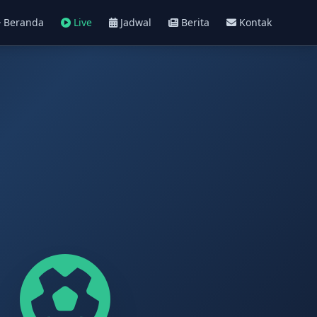
Beranda
Live
Jadwal
Berita
Kontak