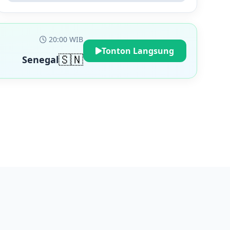
20:00 WIB
Tonton Langsung
🇸🇳
Senegal