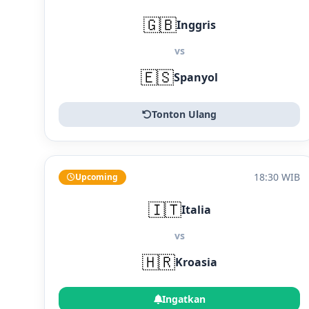
🇬🇧
Inggris
vs
🇪🇸
Spanyol
Tonton Ulang
18:30 WIB
Upcoming
🇮🇹
Italia
vs
🇭🇷
Kroasia
Ingatkan