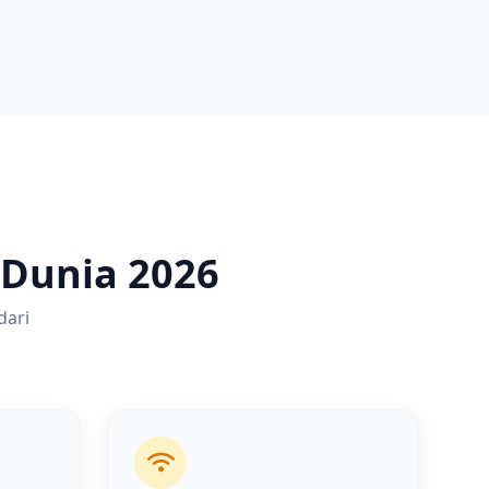
 Dunia 2026
dari