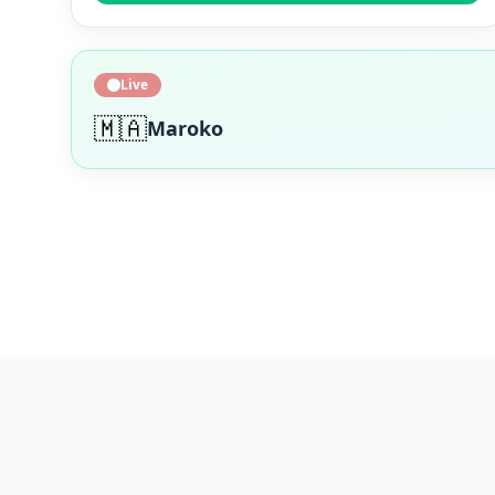
Live
🇲🇦
Maroko