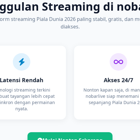
ggulan Streaming di noba
form streaming Piala Dunia 2026 paling stabil, gratis, dan 
diakses.
Latensi Rendah
Akses 24/7
nologi streaming terkini
Nonton kapan saja, di man
uat tayangan lebih cepat
nobarlive siap menemani
sinkron dengan permainan
sepanjang Piala Dunia 2
nyata.