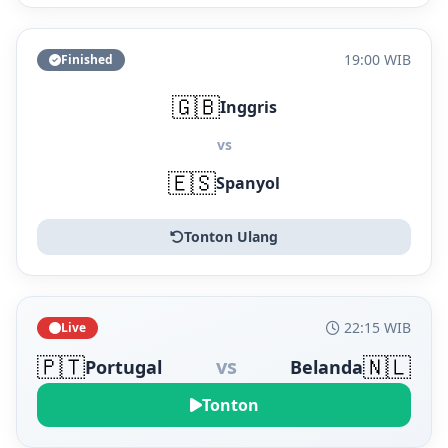
19:00 WIB
Finished
🇬🇧
Inggris
vs
🇪🇸
Spanyol
Tonton Ulang
22:15 WIB
Live
🇵🇹
🇳🇱
vs
Portugal
Belanda
Tonton