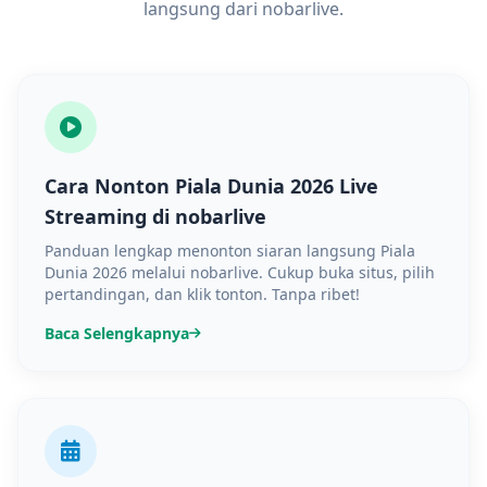
langsung dari nobarlive.
Cara Nonton Piala Dunia 2026 Live
Streaming di nobarlive
Panduan lengkap menonton siaran langsung Piala
Dunia 2026 melalui nobarlive. Cukup buka situs, pilih
pertandingan, dan klik tonton. Tanpa ribet!
Baca Selengkapnya