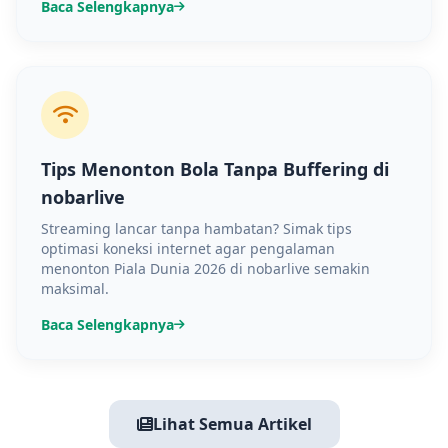
Baca Selengkapnya
Tips Menonton Bola Tanpa Buffering di
nobarlive
Streaming lancar tanpa hambatan? Simak tips
optimasi koneksi internet agar pengalaman
menonton Piala Dunia 2026 di nobarlive semakin
maksimal.
Baca Selengkapnya
Lihat Semua Artikel