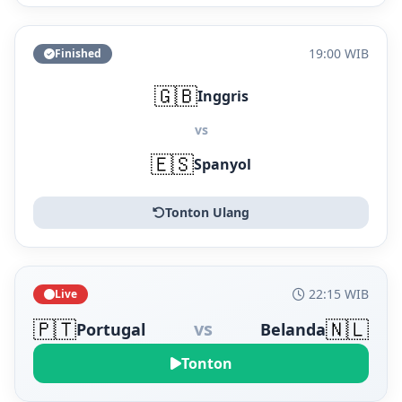
19:00 WIB
Finished
🇬🇧
Inggris
vs
🇪🇸
Spanyol
Tonton Ulang
22:15 WIB
Live
🇵🇹
🇳🇱
vs
Portugal
Belanda
Tonton