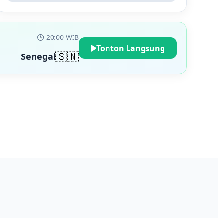
20:00 WIB
Tonton Langsung
🇸🇳
Senegal