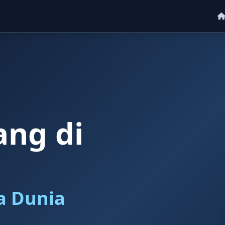
ang di
a Dunia