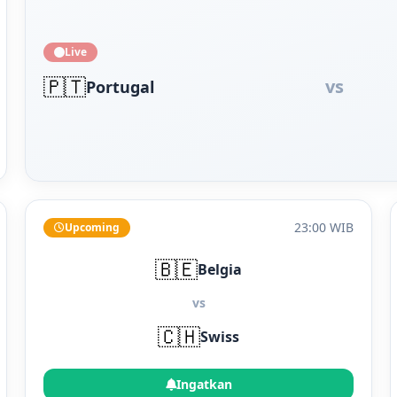
Live
🇵🇹
vs
Portugal
23:00 WIB
Upcoming
🇧🇪
Belgia
vs
🇨🇭
Swiss
Ingatkan