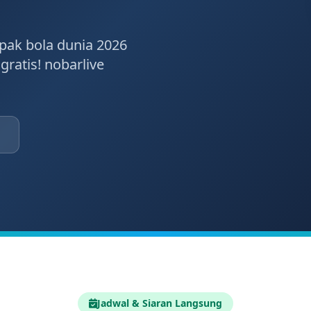
pak bola dunia 2026
gratis! nobarlive
Jadwal & Siaran Langsung