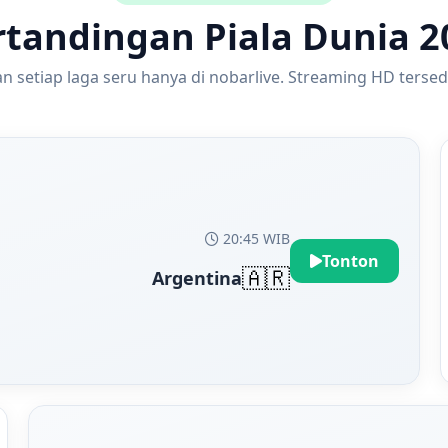
rtandingan Piala Dunia 2
n setiap laga seru hanya di nobarlive. Streaming HD tersed
20:45 WIB
Tonton
🇦🇷
Argentina