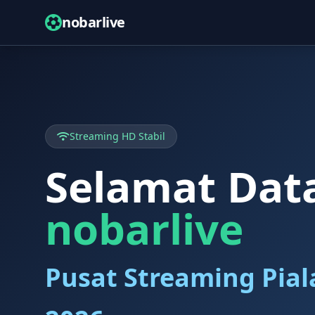
nobarlive
Streaming HD Stabil
Selamat Dat
nobarlive
Pusat Streaming Pial