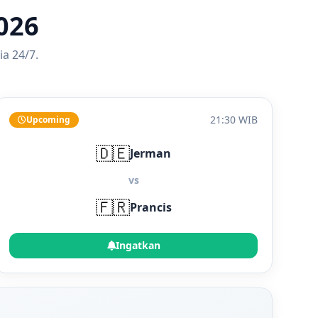
026
ia 24/7.
21:30 WIB
Upcoming
🇩🇪
Jerman
vs
🇫🇷
Prancis
Ingatkan