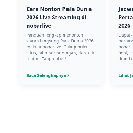
Cara Nonton Piala Dunia
Jadw
2026 Live Streaming di
Perta
nobarlive
2026
Panduan lengkap menonton
Dapatk
siaran langsung Piala Dunia 2026
pertan
melalui nobarlive. Cukup buka
nobarli
situs, pilih pertandingan, dan klik
final, 
tonton. Tanpa ribet!
diperba
Baca Selengkapnya
Lihat 