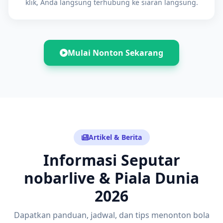
klik, Anda langsung terhubung ke siaran langsung.
Mulai Nonton Sekarang
Artikel & Berita
Informasi Seputar
nobarlive & Piala Dunia
2026
Dapatkan panduan, jadwal, dan tips menonton bola