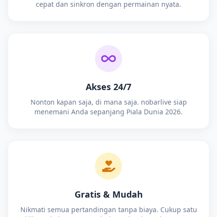
cepat dan sinkron dengan permainan nyata.
Akses 24/7
Nonton kapan saja, di mana saja. nobarlive siap
menemani Anda sepanjang Piala Dunia 2026.
Gratis & Mudah
Nikmati semua pertandingan tanpa biaya. Cukup satu