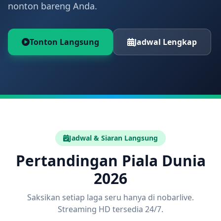
nonton bareng Anda.
Tonton Langsung
Jadwal Lengkap
Jadwal & Siaran Langsung
Pertandingan Piala Dunia
2026
Saksikan setiap laga seru hanya di nobarlive.
Streaming HD tersedia 24/7.