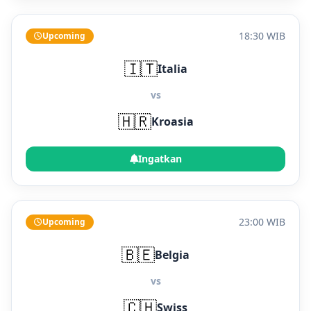
18:30 WIB
Upcoming
🇮🇹
Italia
vs
🇭🇷
Kroasia
Ingatkan
23:00 WIB
Upcoming
🇧🇪
Belgia
vs
🇨🇭
Swiss