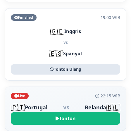
19:00 WIB
Finished
🇬🇧
Inggris
vs
🇪🇸
Spanyol
Tonton Ulang
22:15 WIB
Live
🇵🇹
🇳🇱
vs
Portugal
Belanda
Tonton