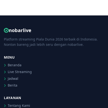
nobarlive
Platform streaming Piala Dunia 2026 terbaik di Indonesia.
Nonton bareng jadi lebih seru dengan nobarlive.
MENU
Beranda
Live Streaming
Jadwal
Berita
LAYANAN
Tentang Kami