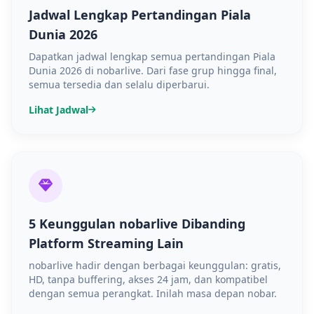
Jadwal Lengkap Pertandingan Piala
Dunia 2026
Dapatkan jadwal lengkap semua pertandingan Piala
Dunia 2026 di nobarlive. Dari fase grup hingga final,
semua tersedia dan selalu diperbarui.
Lihat Jadwal
5 Keunggulan nobarlive Dibanding
Platform Streaming Lain
nobarlive hadir dengan berbagai keunggulan: gratis,
HD, tanpa buffering, akses 24 jam, dan kompatibel
dengan semua perangkat. Inilah masa depan nobar.