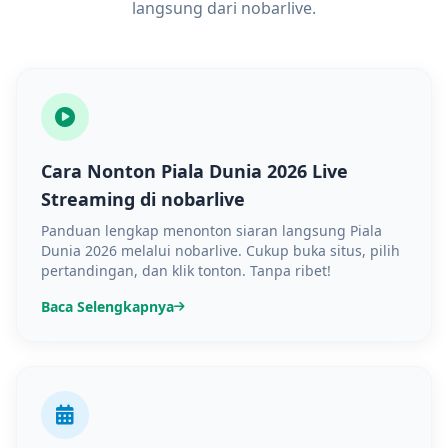
langsung dari nobarlive.
Cara Nonton Piala Dunia 2026 Live
Streaming di nobarlive
Panduan lengkap menonton siaran langsung Piala
Dunia 2026 melalui nobarlive. Cukup buka situs, pilih
pertandingan, dan klik tonton. Tanpa ribet!
Baca Selengkapnya