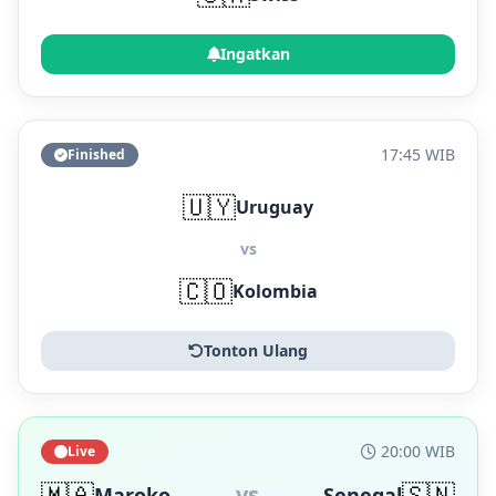
Ingatkan
17:45 WIB
Finished
🇺🇾
Uruguay
vs
🇨🇴
Kolombia
Tonton Ulang
20:00 WIB
Live
🇲🇦
🇸🇳
vs
Maroko
Senegal