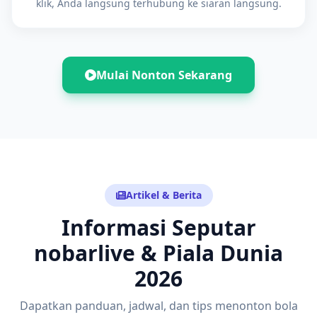
klik, Anda langsung terhubung ke siaran langsung.
Mulai Nonton Sekarang
Artikel & Berita
Informasi Seputar
nobarlive & Piala Dunia
2026
Dapatkan panduan, jadwal, dan tips menonton bola