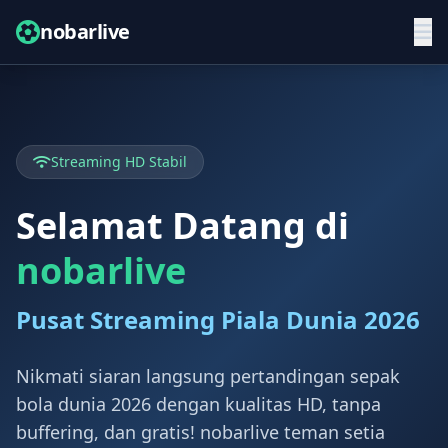
nobarlive
Streaming HD Stabil
Selamat Datang di
nobarlive
Pusat Streaming Piala Dunia 2026
Nikmati siaran langsung pertandingan sepak
bola dunia 2026 dengan kualitas HD, tanpa
buffering, dan gratis! nobarlive teman setia