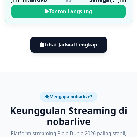
Tonton Langsung
Lihat Jadwal Lengkap
Mengapa nobarlive?
Keunggulan Streaming di
nobarlive
Platform streaming Piala Dunia 2026 paling stabil,