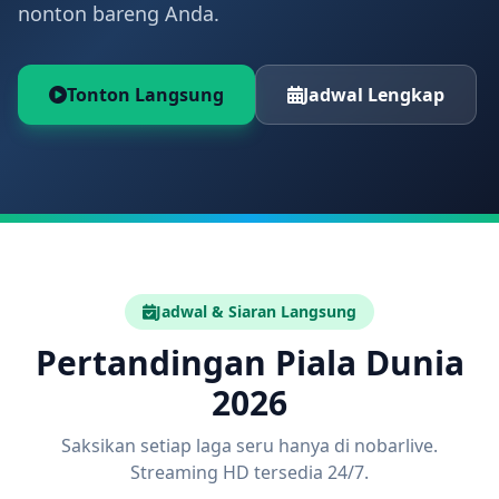
nonton bareng Anda.
Tonton Langsung
Jadwal Lengkap
Jadwal & Siaran Langsung
Pertandingan Piala Dunia
2026
Saksikan setiap laga seru hanya di nobarlive.
Streaming HD tersedia 24/7.