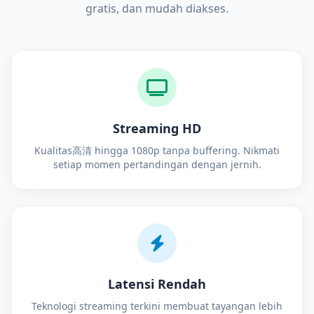
gratis, dan mudah diakses.
Streaming HD
Kualitas高清 hingga 1080p tanpa buffering. Nikmati
setiap momen pertandingan dengan jernih.
Latensi Rendah
Teknologi streaming terkini membuat tayangan lebih