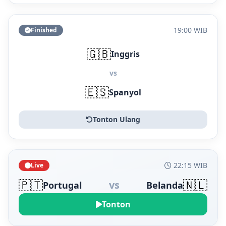
19:00 WIB
Finished
🇬🇧
Inggris
vs
🇪🇸
Spanyol
Tonton Ulang
22:15 WIB
Live
🇵🇹
🇳🇱
vs
Portugal
Belanda
Tonton