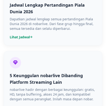
Jadwal Lengkap Pertandingan Piala
Dunia 2026
Dapatkan jadwal lengkap semua pertandingan Piala
Dunia 2026 di nobarlive. Dari fase grup hingga final,
semua tersedia dan selalu diperbarui.
Lihat Jadwal
5 Keunggulan nobarlive Dibanding
Platform Streaming Lain
nobarlive hadir dengan berbagai keunggulan: gratis,
HD, tanpa buffering, akses 24 jam, dan kompatibel
dengan semua perangkat. Inilah masa depan nobar.