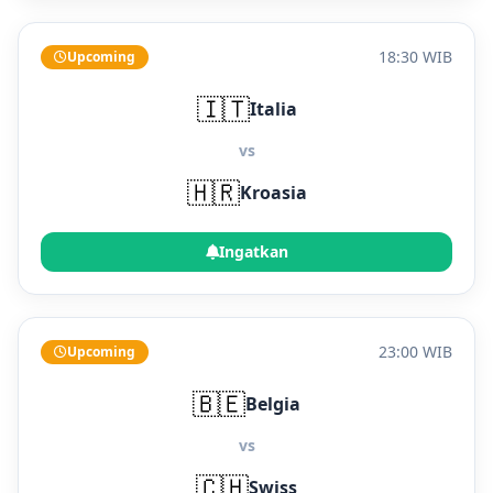
18:30 WIB
Upcoming
🇮🇹
Italia
vs
🇭🇷
Kroasia
Ingatkan
23:00 WIB
Upcoming
🇧🇪
Belgia
vs
🇨🇭
Swiss