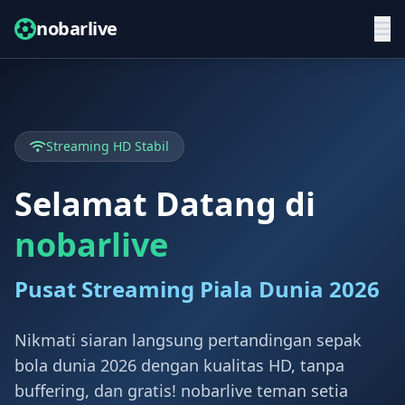
nobarlive
Streaming HD Stabil
Selamat Datang di
nobarlive
Pusat Streaming Piala Dunia 2026
Nikmati siaran langsung pertandingan sepak
bola dunia 2026 dengan kualitas HD, tanpa
buffering, dan gratis! nobarlive teman setia