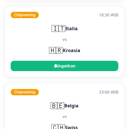
18:30 WIB
Upcoming
🇮🇹
Italia
vs
🇭🇷
Kroasia
Ingatkan
23:00 WIB
Upcoming
🇧🇪
Belgia
vs
🇨🇭
Swiss