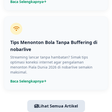
Baca Selengkapnya
Tips Menonton Bola Tanpa Buffering di
nobarlive
Streaming lancar tanpa hambatan? Simak tips
optimasi koneksi internet agar pengalaman
menonton Piala Dunia 2026 di nobarlive semakin
maksimal.
Baca Selengkapnya
Lihat Semua Artikel