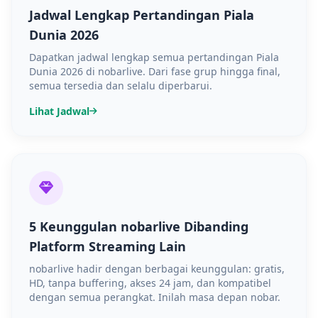
Jadwal Lengkap Pertandingan Piala
Dunia 2026
Dapatkan jadwal lengkap semua pertandingan Piala
Dunia 2026 di nobarlive. Dari fase grup hingga final,
semua tersedia dan selalu diperbarui.
Lihat Jadwal
5 Keunggulan nobarlive Dibanding
Platform Streaming Lain
nobarlive hadir dengan berbagai keunggulan: gratis,
HD, tanpa buffering, akses 24 jam, dan kompatibel
dengan semua perangkat. Inilah masa depan nobar.