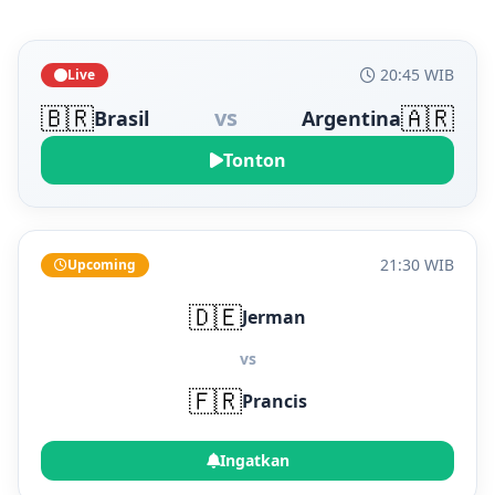
20:45 WIB
Live
🇧🇷
🇦🇷
vs
Brasil
Argentina
Tonton
21:30 WIB
Upcoming
🇩🇪
Jerman
vs
🇫🇷
Prancis
Ingatkan