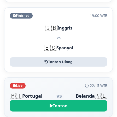
19:00 WIB
Finished
🇬🇧
Inggris
vs
🇪🇸
Spanyol
Tonton Ulang
22:15 WIB
Live
🇵🇹
🇳🇱
vs
Portugal
Belanda
Tonton