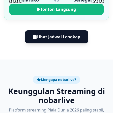
Tonton Langsung
Lihat Jadwal Lengkap
Mengapa nobarlive?
Keunggulan Streaming di
nobarlive
Platform streaming Piala Dunia 2026 paling stabil,