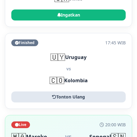
Ingatkan
17:45 WIB
Finished
🇺🇾
Uruguay
vs
🇨🇴
Kolombia
Tonton Ulang
20:00 WIB
Live
🇲🇦
🇸🇳
vs
Maroko
Senegal