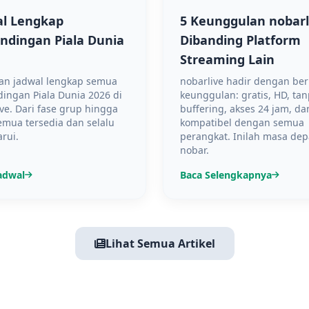
al Lengkap
5 Keunggulan nobarl
ndingan Piala Dunia
Dibanding Platform
Streaming Lain
an jadwal lengkap semua
nobarlive hadir dengan be
dingan Piala Dunia 2026 di
keunggulan: gratis, HD, ta
ve. Dari fase grup hingga
buffering, akses 24 jam, da
semua tersedia dan selalu
kompatibel dengan semua
rui.
perangkat. Inilah masa de
nobar.
Jadwal
Baca Selengkapnya
Lihat Semua Artikel