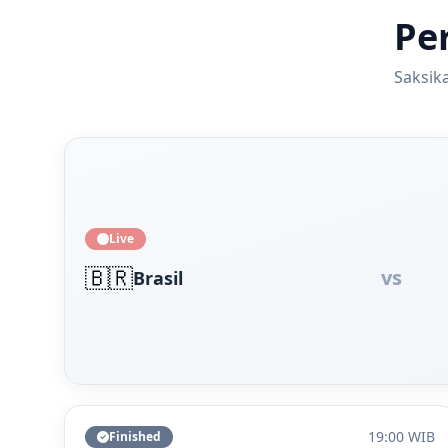
Pe
Saksika
Live
🇧🇷
vs
Brasil
19:00 WIB
Finished