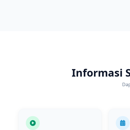
Informasi 
Dap