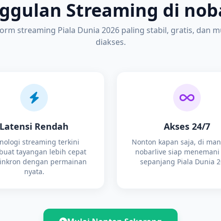
ggulan Streaming di noba
form streaming Piala Dunia 2026 paling stabil, gratis, dan 
diakses.
Latensi Rendah
Akses 24/7
nologi streaming terkini
Nonton kapan saja, di man
uat tayangan lebih cepat
nobarlive siap menemani
sinkron dengan permainan
sepanjang Piala Dunia 2
nyata.