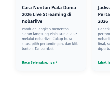
Cara Nonton Piala Dunia
Jadw
2026 Live Streaming di
Perta
nobarlive
2026
Panduan lengkap menonton
Dapatk
siaran langsung Piala Dunia 2026
pertan
melalui nobarlive. Cukup buka
nobarli
situs, pilih pertandingan, dan klik
final, 
tonton. Tanpa ribet!
diperba
Baca Selengkapnya
Lihat 