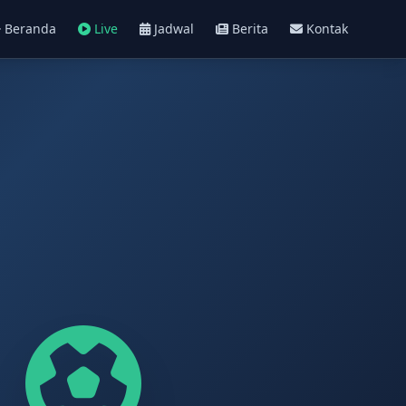
Beranda
Live
Jadwal
Berita
Kontak