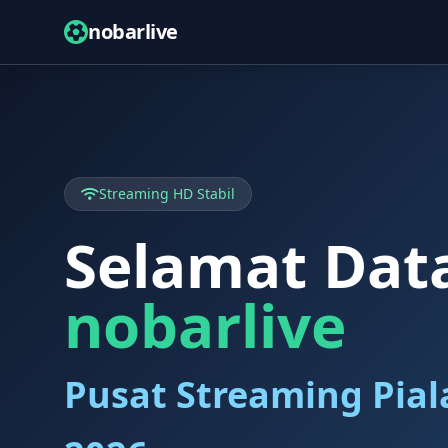
nobarlive
Streaming HD Stabil
Selamat Dat
nobarlive
Pusat Streaming Pial