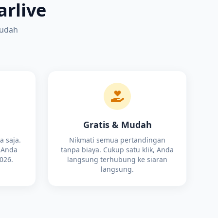
rlive
mudah
Gratis & Mudah
a saja.
Nikmati semua pertandingan
 Anda
tanpa biaya. Cukup satu klik, Anda
026.
langsung terhubung ke siaran
langsung.