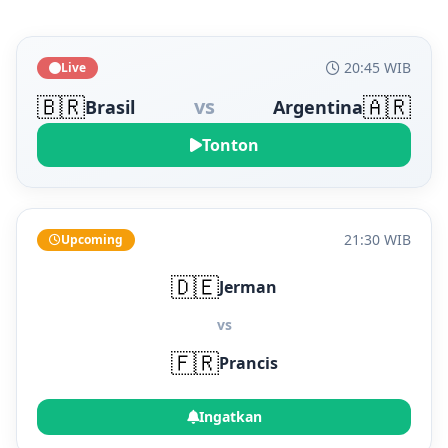
20:45 WIB
Live
🇧🇷
🇦🇷
vs
Brasil
Argentina
Tonton
21:30 WIB
Upcoming
🇩🇪
Jerman
vs
🇫🇷
Prancis
Ingatkan