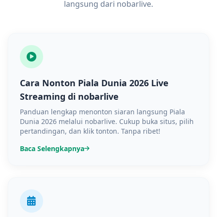
langsung dari nobarlive.
Cara Nonton Piala Dunia 2026 Live
Streaming di nobarlive
Panduan lengkap menonton siaran langsung Piala
Dunia 2026 melalui nobarlive. Cukup buka situs, pilih
pertandingan, dan klik tonton. Tanpa ribet!
Baca Selengkapnya