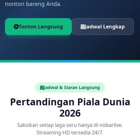
nonton bareng Anda.
Tonton Langsung
Jadwal Lengkap
Jadwal & Siaran Langsung
Pertandingan Piala Dunia
2026
Saksikan setiap laga seru hanya di nobarlive.
Streaming HD tersedia 24/7.