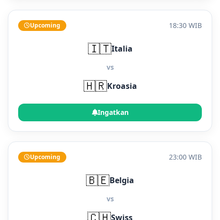
18:30 WIB
Upcoming
🇮🇹
Italia
vs
🇭🇷
Kroasia
Ingatkan
23:00 WIB
Upcoming
🇧🇪
Belgia
vs
🇨🇭
Swiss