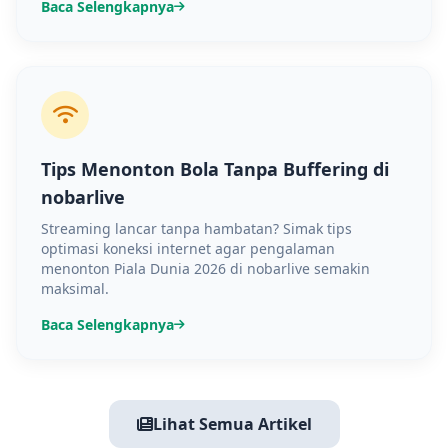
Baca Selengkapnya
Tips Menonton Bola Tanpa Buffering di
nobarlive
Streaming lancar tanpa hambatan? Simak tips
optimasi koneksi internet agar pengalaman
menonton Piala Dunia 2026 di nobarlive semakin
maksimal.
Baca Selengkapnya
Lihat Semua Artikel