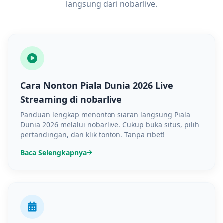
langsung dari nobarlive.
Cara Nonton Piala Dunia 2026 Live
Streaming di nobarlive
Panduan lengkap menonton siaran langsung Piala
Dunia 2026 melalui nobarlive. Cukup buka situs, pilih
pertandingan, dan klik tonton. Tanpa ribet!
Baca Selengkapnya