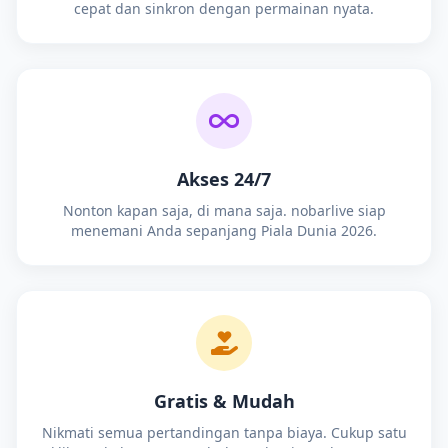
cepat dan sinkron dengan permainan nyata.
Akses 24/7
Nonton kapan saja, di mana saja. nobarlive siap
menemani Anda sepanjang Piala Dunia 2026.
Gratis & Mudah
Nikmati semua pertandingan tanpa biaya. Cukup satu