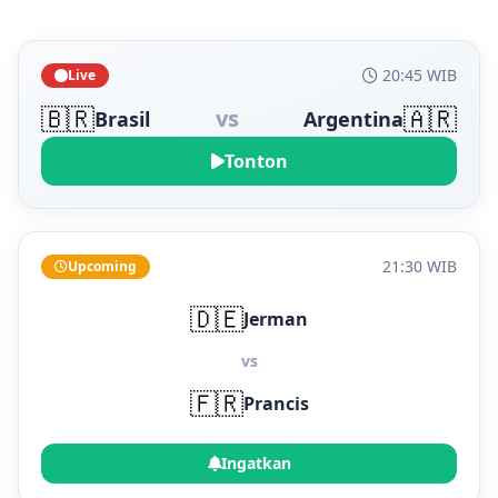
20:45 WIB
Live
🇧🇷
🇦🇷
vs
Brasil
Argentina
Tonton
21:30 WIB
Upcoming
🇩🇪
Jerman
vs
🇫🇷
Prancis
Ingatkan