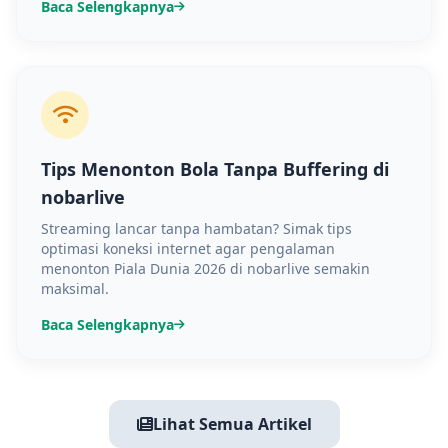
Baca Selengkapnya
Tips Menonton Bola Tanpa Buffering di
nobarlive
Streaming lancar tanpa hambatan? Simak tips
optimasi koneksi internet agar pengalaman
menonton Piala Dunia 2026 di nobarlive semakin
maksimal.
Baca Selengkapnya
Lihat Semua Artikel