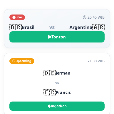
20:45 WIB
Live
🇧🇷
🇦🇷
vs
Brasil
Argentina
Tonton
21:30 WIB
Upcoming
🇩🇪
Jerman
vs
🇫🇷
Prancis
Ingatkan