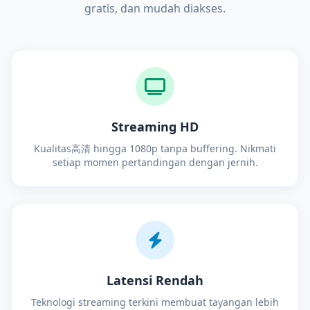
gratis, dan mudah diakses.
Streaming HD
Kualitas高清 hingga 1080p tanpa buffering. Nikmati
setiap momen pertandingan dengan jernih.
Latensi Rendah
Teknologi streaming terkini membuat tayangan lebih