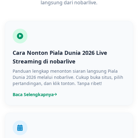
langsung dari nobarlive.
Cara Nonton Piala Dunia 2026 Live
Streaming di nobarlive
Panduan lengkap menonton siaran langsung Piala
Dunia 2026 melalui nobarlive. Cukup buka situs, pilih
pertandingan, dan klik tonton. Tanpa ribet!
Baca Selengkapnya