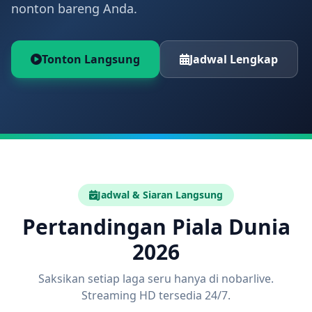
nonton bareng Anda.
Tonton Langsung
Jadwal Lengkap
Jadwal & Siaran Langsung
Pertandingan Piala Dunia
2026
Saksikan setiap laga seru hanya di nobarlive.
Streaming HD tersedia 24/7.