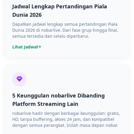
Jadwal Lengkap Pertandingan Piala
Dunia 2026
Dapatkan jadwal lengkap semua pertandingan Piala
Dunia 2026 di nobarlive. Dari fase grup hingga final,
semua tersedia dan selalu diperbarui.
Lihat Jadwal
5 Keunggulan nobarlive Dibanding
Platform Streaming Lain
nobarlive hadir dengan berbagai keunggulan: gratis,
HD, tanpa buffering, akses 24 jam, dan kompatibel
dengan semua perangkat. Inilah masa depan nobar.