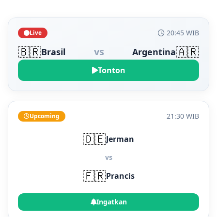
20:45 WIB
Live
🇧🇷
🇦🇷
vs
Brasil
Argentina
Tonton
21:30 WIB
Upcoming
🇩🇪
Jerman
vs
🇫🇷
Prancis
Ingatkan