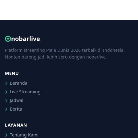
nobarlive
Platform streaming Piala Dunia 2026 terbaik di Indonesia.
Nonton bareng jadi lebih seru dengan nobarlive.
MENU
Beranda
Live Streaming
Jadwal
Berita
LAYANAN
Tentang Kami