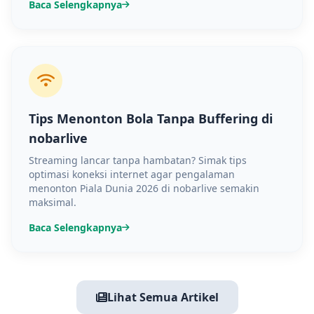
Baca Selengkapnya
Tips Menonton Bola Tanpa Buffering di
nobarlive
Streaming lancar tanpa hambatan? Simak tips
optimasi koneksi internet agar pengalaman
menonton Piala Dunia 2026 di nobarlive semakin
maksimal.
Baca Selengkapnya
Lihat Semua Artikel