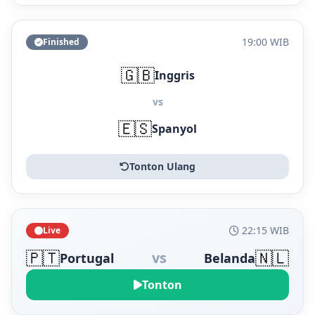
19:00 WIB
Finished
🇬🇧
Inggris
vs
🇪🇸
Spanyol
Tonton Ulang
22:15 WIB
Live
🇵🇹
🇳🇱
vs
Portugal
Belanda
Tonton