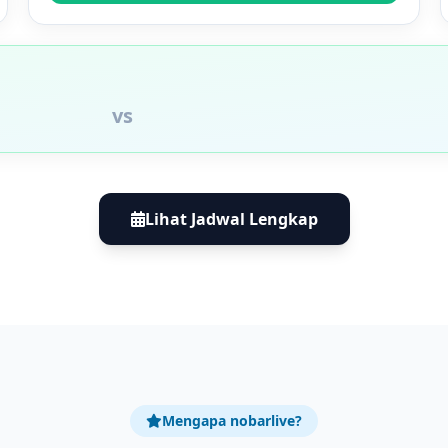
vs
Lihat Jadwal Lengkap
Mengapa nobarlive?