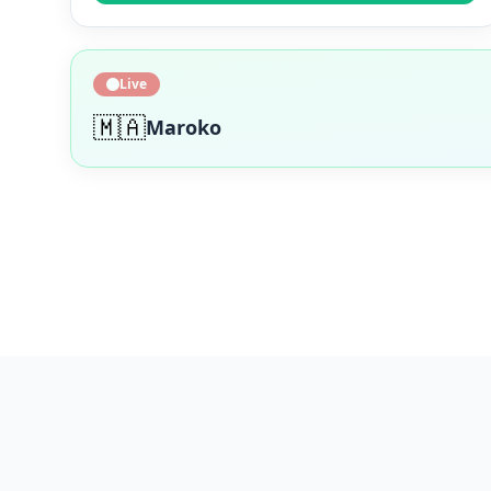
Live
🇲🇦
Maroko