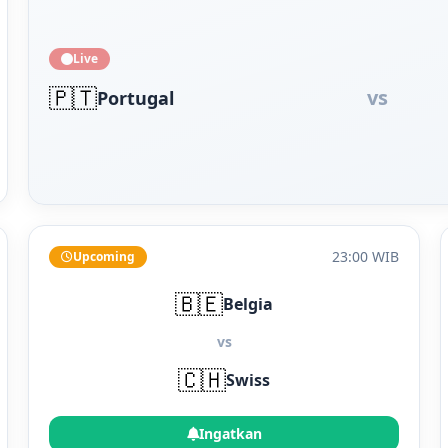
Live
🇵🇹
vs
Portugal
23:00 WIB
Upcoming
🇧🇪
Belgia
vs
🇨🇭
Swiss
Ingatkan