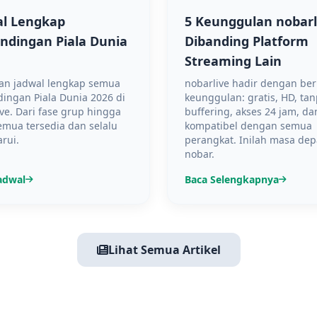
al Lengkap
5 Keunggulan nobarl
ndingan Piala Dunia
Dibanding Platform
Streaming Lain
an jadwal lengkap semua
nobarlive hadir dengan be
dingan Piala Dunia 2026 di
keunggulan: gratis, HD, ta
ve. Dari fase grup hingga
buffering, akses 24 jam, da
semua tersedia dan selalu
kompatibel dengan semua
rui.
perangkat. Inilah masa de
nobar.
Jadwal
Baca Selengkapnya
Lihat Semua Artikel