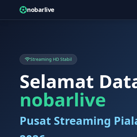
nobarlive
Streaming HD Stabil
Selamat Dat
nobarlive
Pusat Streaming Pial