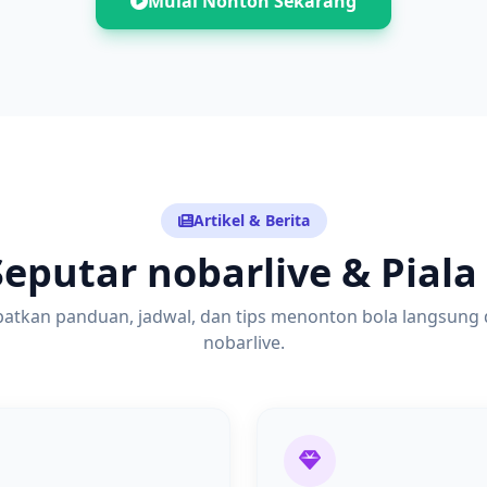
Mulai Nonton Sekarang
Artikel & Berita
Seputar nobarlive & Piala
atkan panduan, jadwal, dan tips menonton bola langsung 
nobarlive.