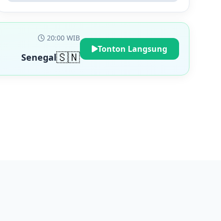
20:00 WIB
Tonton Langsung
🇸🇳
Senegal