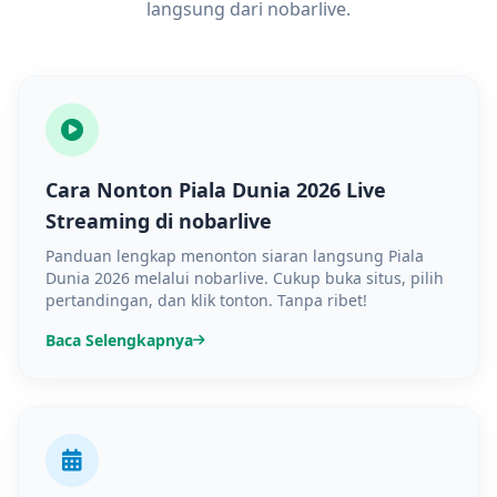
langsung dari nobarlive.
Cara Nonton Piala Dunia 2026 Live
Streaming di nobarlive
Panduan lengkap menonton siaran langsung Piala
Dunia 2026 melalui nobarlive. Cukup buka situs, pilih
pertandingan, dan klik tonton. Tanpa ribet!
Baca Selengkapnya