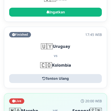
Ingatkan
17:45 WIB
Finished
🇺🇾
Uruguay
vs
🇨🇴
Kolombia
Tonton Ulang
20:00 WIB
Live
🇲🇦
🇸🇳
vs
Maroko
Senegal