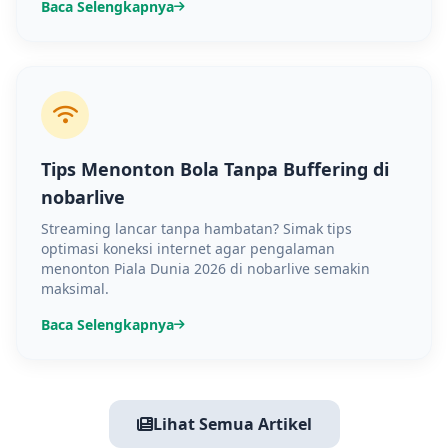
Baca Selengkapnya
Tips Menonton Bola Tanpa Buffering di
nobarlive
Streaming lancar tanpa hambatan? Simak tips
optimasi koneksi internet agar pengalaman
menonton Piala Dunia 2026 di nobarlive semakin
maksimal.
Baca Selengkapnya
Lihat Semua Artikel