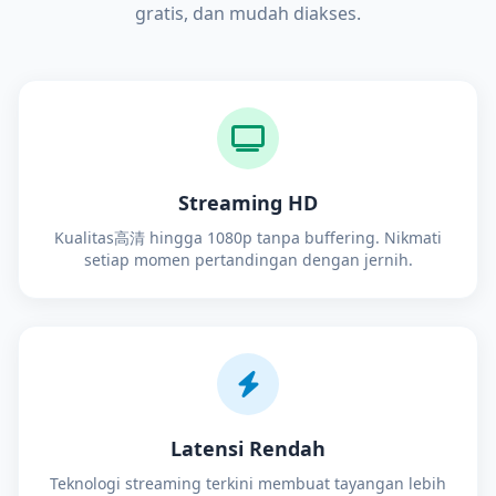
gratis, dan mudah diakses.
Streaming HD
Kualitas高清 hingga 1080p tanpa buffering. Nikmati
setiap momen pertandingan dengan jernih.
Latensi Rendah
Teknologi streaming terkini membuat tayangan lebih