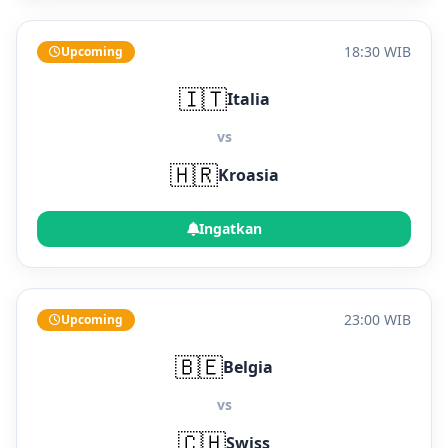
18:30 WIB
Upcoming
🇮🇹
Italia
vs
🇭🇷
Kroasia
Ingatkan
23:00 WIB
Upcoming
🇧🇪
Belgia
vs
🇨🇭
Swiss