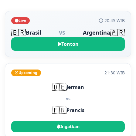
20:45 WIB
Live
🇧🇷
🇦🇷
vs
Brasil
Argentina
Tonton
21:30 WIB
Upcoming
🇩🇪
Jerman
vs
🇫🇷
Prancis
Ingatkan