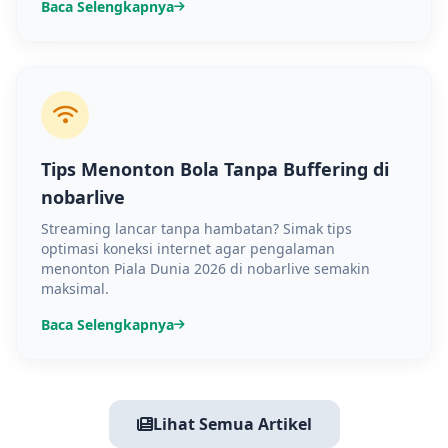
Baca Selengkapnya
Tips Menonton Bola Tanpa Buffering di
nobarlive
Streaming lancar tanpa hambatan? Simak tips
optimasi koneksi internet agar pengalaman
menonton Piala Dunia 2026 di nobarlive semakin
maksimal.
Baca Selengkapnya
Lihat Semua Artikel