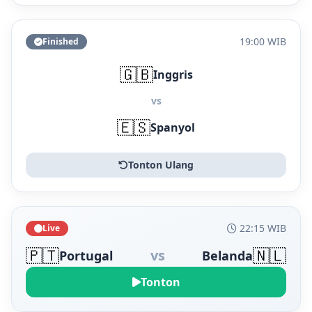
19:00 WIB
Finished
🇬🇧
Inggris
vs
🇪🇸
Spanyol
Tonton Ulang
22:15 WIB
Live
🇵🇹
🇳🇱
vs
Portugal
Belanda
Tonton