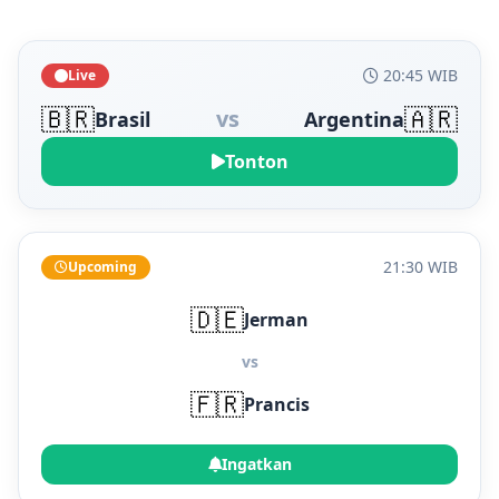
20:45 WIB
Live
🇧🇷
🇦🇷
vs
Brasil
Argentina
Tonton
21:30 WIB
Upcoming
🇩🇪
Jerman
vs
🇫🇷
Prancis
Ingatkan