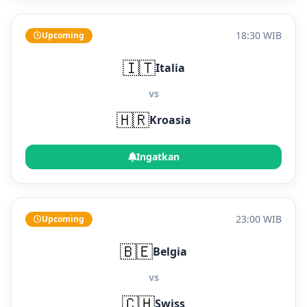
18:30 WIB
Upcoming
🇮🇹
Italia
vs
🇭🇷
Kroasia
Ingatkan
23:00 WIB
Upcoming
🇧🇪
Belgia
vs
🇨🇭
Swiss