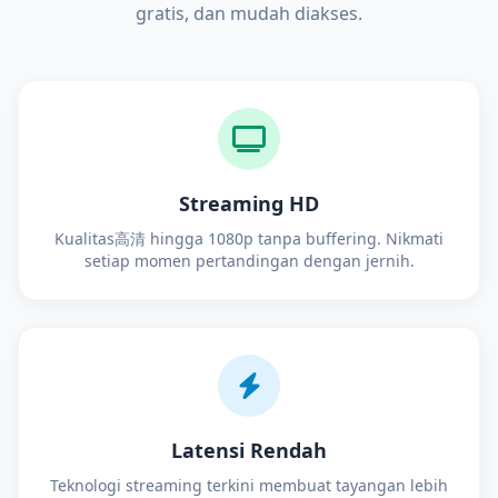
gratis, dan mudah diakses.
Streaming HD
Kualitas高清 hingga 1080p tanpa buffering. Nikmati
setiap momen pertandingan dengan jernih.
Latensi Rendah
Teknologi streaming terkini membuat tayangan lebih