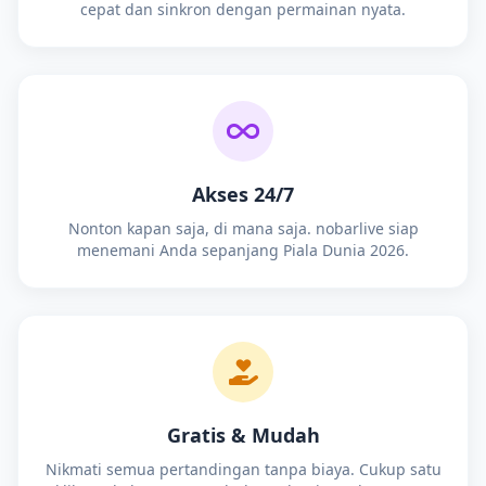
cepat dan sinkron dengan permainan nyata.
Akses 24/7
Nonton kapan saja, di mana saja. nobarlive siap
menemani Anda sepanjang Piala Dunia 2026.
Gratis & Mudah
Nikmati semua pertandingan tanpa biaya. Cukup satu