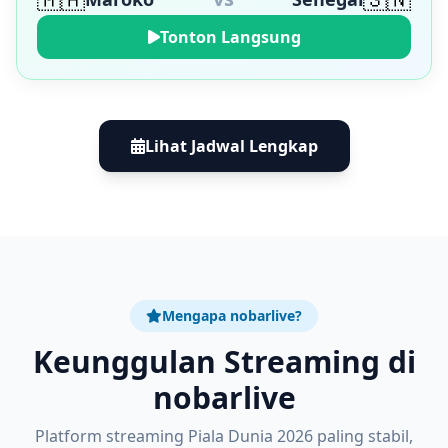
Tonton Langsung
Lihat Jadwal Lengkap
Mengapa nobarlive?
Keunggulan Streaming di
nobarlive
Platform streaming Piala Dunia 2026 paling stabil,