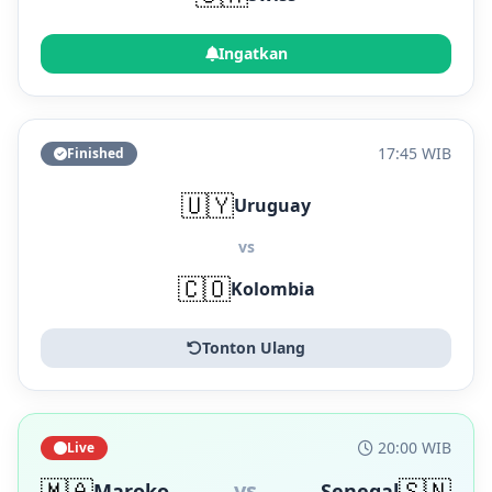
Ingatkan
17:45 WIB
Finished
🇺🇾
Uruguay
vs
🇨🇴
Kolombia
Tonton Ulang
20:00 WIB
Live
🇲🇦
🇸🇳
vs
Maroko
Senegal