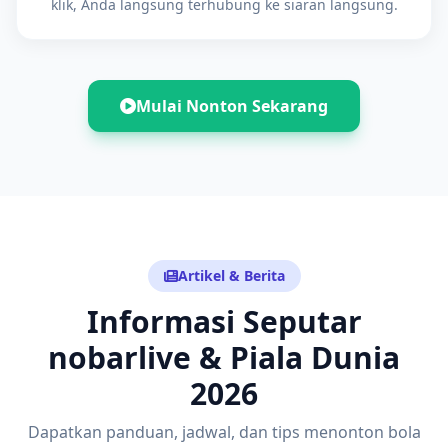
klik, Anda langsung terhubung ke siaran langsung.
Mulai Nonton Sekarang
Artikel & Berita
Informasi Seputar
nobarlive & Piala Dunia
2026
Dapatkan panduan, jadwal, dan tips menonton bola