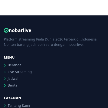
nobarlive
Platform streaming Piala Dunia 2026 terbaik di Indonesia.
Nonton bareng jadi lebih seru dengan nobarlive.
MENU
Beranda
Live Streaming
Jadwal
Berita
LAYANAN
Tentang Kami