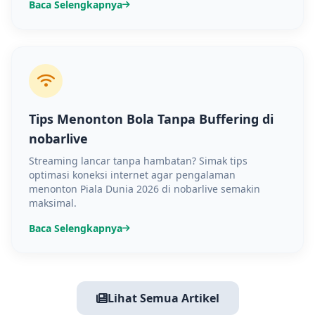
Baca Selengkapnya
Tips Menonton Bola Tanpa Buffering di
nobarlive
Streaming lancar tanpa hambatan? Simak tips
optimasi koneksi internet agar pengalaman
menonton Piala Dunia 2026 di nobarlive semakin
maksimal.
Baca Selengkapnya
Lihat Semua Artikel