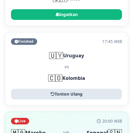
Ingatkan
17:45 WIB
Finished
🇺🇾
Uruguay
vs
🇨🇴
Kolombia
Tonton Ulang
20:00 WIB
Live
🇲🇦
🇸🇳
vs
Maroko
Senegal