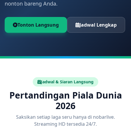
nonton bareng Anda.
Tonton Langsung
Jadwal Lengkap
Jadwal & Siaran Langsung
Pertandingan Piala Dunia
2026
Saksikan setiap laga seru hanya di nobarlive.
Streaming HD tersedia 24/7.