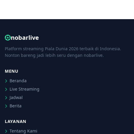
nobarlive
Platform streaming Piala Dunia 2026 terbaik di Indonesia.
Nonton bareng jadi lebih seru dengan nobarlive.
MENU
Beranda
Live Streaming
Jadwal
Berita
LAYANAN
Tentang Kami