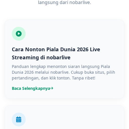
langsung dari nobarlive.
Cara Nonton Piala Dunia 2026 Live
Streaming di nobarlive
Panduan lengkap menonton siaran langsung Piala
Dunia 2026 melalui nobarlive. Cukup buka situs, pilih
pertandingan, dan klik tonton. Tanpa ribet!
Baca Selengkapnya