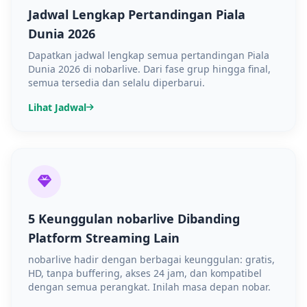
Jadwal Lengkap Pertandingan Piala
Dunia 2026
Dapatkan jadwal lengkap semua pertandingan Piala
Dunia 2026 di nobarlive. Dari fase grup hingga final,
semua tersedia dan selalu diperbarui.
Lihat Jadwal
5 Keunggulan nobarlive Dibanding
Platform Streaming Lain
nobarlive hadir dengan berbagai keunggulan: gratis,
HD, tanpa buffering, akses 24 jam, dan kompatibel
dengan semua perangkat. Inilah masa depan nobar.