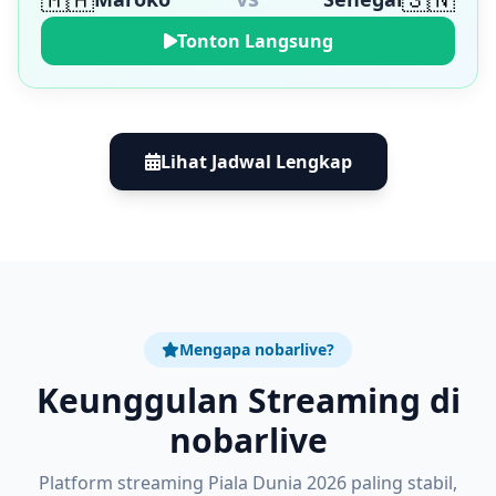
Tonton Langsung
Lihat Jadwal Lengkap
Mengapa nobarlive?
Keunggulan Streaming di
nobarlive
Platform streaming Piala Dunia 2026 paling stabil,