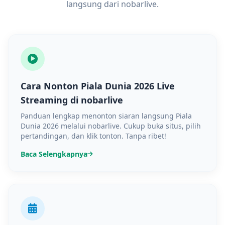
langsung dari nobarlive.
Cara Nonton Piala Dunia 2026 Live
Streaming di nobarlive
Panduan lengkap menonton siaran langsung Piala
Dunia 2026 melalui nobarlive. Cukup buka situs, pilih
pertandingan, dan klik tonton. Tanpa ribet!
Baca Selengkapnya