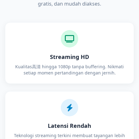
gratis, dan mudah diakses.
Streaming HD
Kualitas高清 hingga 1080p tanpa buffering. Nikmati
setiap momen pertandingan dengan jernih.
Latensi Rendah
Teknologi streaming terkini membuat tayangan lebih