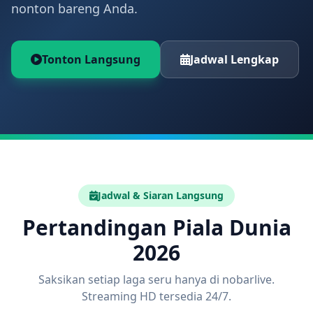
nonton bareng Anda.
Tonton Langsung
Jadwal Lengkap
Jadwal & Siaran Langsung
Pertandingan Piala Dunia
2026
Saksikan setiap laga seru hanya di nobarlive.
Streaming HD tersedia 24/7.