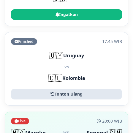
Ingatkan
17:45 WIB
Finished
🇺🇾
Uruguay
vs
🇨🇴
Kolombia
Tonton Ulang
20:00 WIB
Live
🇲🇦
🇸🇳
vs
Maroko
Senegal