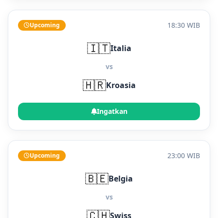
18:30 WIB
Upcoming
🇮🇹
Italia
vs
🇭🇷
Kroasia
Ingatkan
23:00 WIB
Upcoming
🇧🇪
Belgia
vs
🇨🇭
Swiss