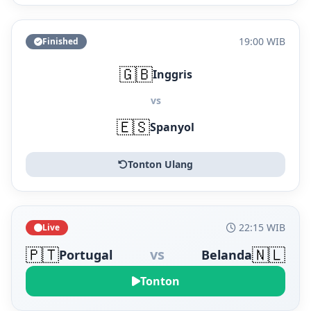
19:00 WIB
Finished
🇬🇧
Inggris
vs
🇪🇸
Spanyol
Tonton Ulang
22:15 WIB
Live
🇵🇹
🇳🇱
vs
Portugal
Belanda
Tonton