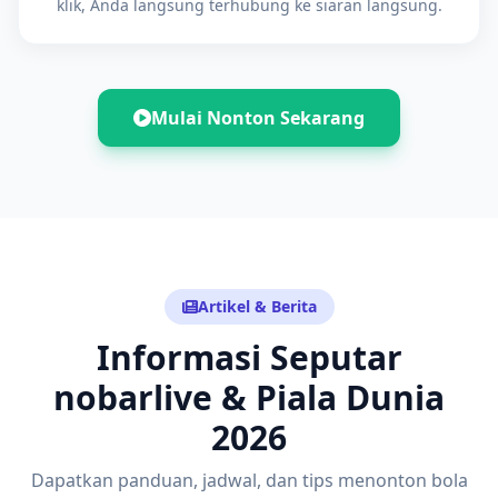
klik, Anda langsung terhubung ke siaran langsung.
Mulai Nonton Sekarang
Artikel & Berita
Informasi Seputar
nobarlive & Piala Dunia
2026
Dapatkan panduan, jadwal, dan tips menonton bola