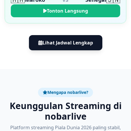
Tonton Langsung
Lihat Jadwal Lengkap
Mengapa nobarlive?
Keunggulan Streaming di
nobarlive
Platform streaming Piala Dunia 2026 paling stabil,