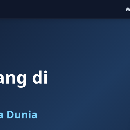
ang di
a Dunia