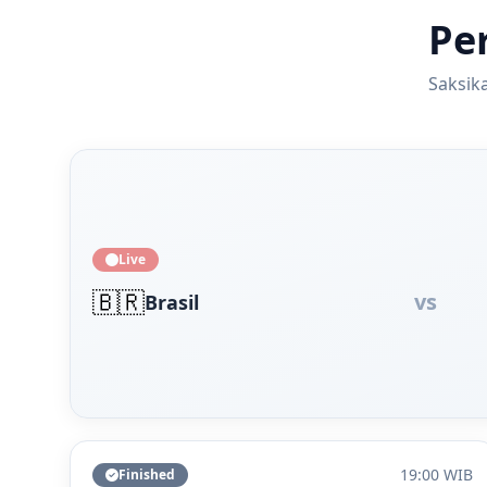
Pe
Saksika
Live
🇧🇷
vs
Brasil
19:00 WIB
Finished