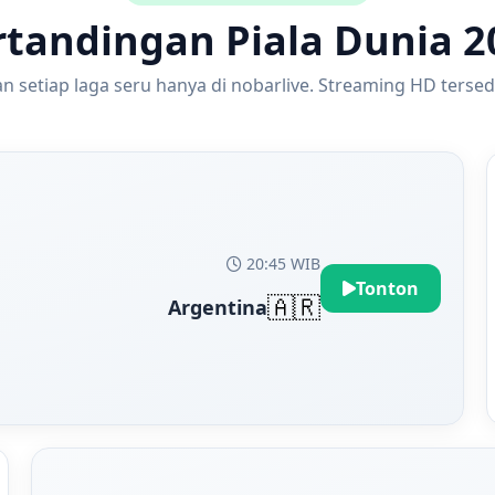
rtandingan Piala Dunia 2
n setiap laga seru hanya di nobarlive. Streaming HD tersed
20:45 WIB
Tonton
🇦🇷
Argentina