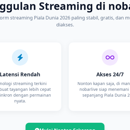
ggulan Streaming di noba
form streaming Piala Dunia 2026 paling stabil, gratis, dan 
diakses.
Latensi Rendah
Akses 24/7
nologi streaming terkini
Nonton kapan saja, di man
uat tayangan lebih cepat
nobarlive siap menemani
sinkron dengan permainan
sepanjang Piala Dunia 2
nyata.