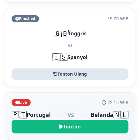
19:00 WIB
Finished
🇬🇧
Inggris
vs
🇪🇸
Spanyol
Tonton Ulang
22:15 WIB
Live
🇵🇹
🇳🇱
vs
Portugal
Belanda
Tonton