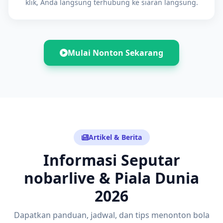
klik, Anda langsung terhubung ke siaran langsung.
Mulai Nonton Sekarang
Artikel & Berita
Informasi Seputar
nobarlive & Piala Dunia
2026
Dapatkan panduan, jadwal, dan tips menonton bola