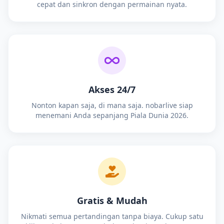
cepat dan sinkron dengan permainan nyata.
Akses 24/7
Nonton kapan saja, di mana saja. nobarlive siap
menemani Anda sepanjang Piala Dunia 2026.
Gratis & Mudah
Nikmati semua pertandingan tanpa biaya. Cukup satu