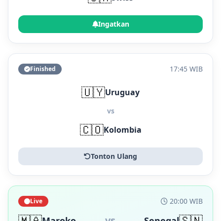
Ingatkan
17:45 WIB
Finished
🇺🇾
Uruguay
vs
🇨🇴
Kolombia
Tonton Ulang
20:00 WIB
Live
🇲🇦
🇸🇳
vs
Maroko
Senegal