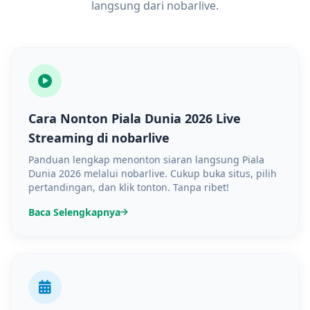
langsung dari nobarlive.
Cara Nonton Piala Dunia 2026 Live
Streaming di nobarlive
Panduan lengkap menonton siaran langsung Piala
Dunia 2026 melalui nobarlive. Cukup buka situs, pilih
pertandingan, dan klik tonton. Tanpa ribet!
Baca Selengkapnya