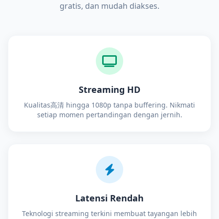
gratis, dan mudah diakses.
Streaming HD
Kualitas高清 hingga 1080p tanpa buffering. Nikmati
setiap momen pertandingan dengan jernih.
Latensi Rendah
Teknologi streaming terkini membuat tayangan lebih