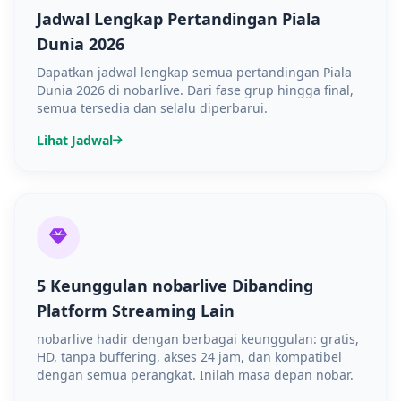
Jadwal Lengkap Pertandingan Piala
Dunia 2026
Dapatkan jadwal lengkap semua pertandingan Piala
Dunia 2026 di nobarlive. Dari fase grup hingga final,
semua tersedia dan selalu diperbarui.
Lihat Jadwal
5 Keunggulan nobarlive Dibanding
Platform Streaming Lain
nobarlive hadir dengan berbagai keunggulan: gratis,
HD, tanpa buffering, akses 24 jam, dan kompatibel
dengan semua perangkat. Inilah masa depan nobar.