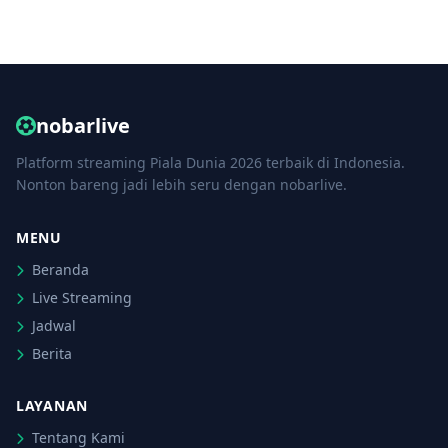
nobarlive
Platform streaming Piala Dunia 2026 terbaik di Indonesia.
Nonton bareng jadi lebih seru dengan nobarlive.
MENU
Beranda
Live Streaming
Jadwal
Berita
LAYANAN
Tentang Kami