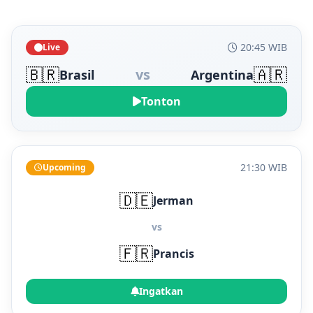
20:45 WIB
Live
🇧🇷
🇦🇷
vs
Brasil
Argentina
Tonton
21:30 WIB
Upcoming
🇩🇪
Jerman
vs
🇫🇷
Prancis
Ingatkan