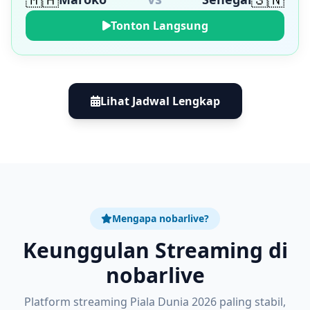
Tonton Langsung
Lihat Jadwal Lengkap
Mengapa nobarlive?
Keunggulan Streaming di
nobarlive
Platform streaming Piala Dunia 2026 paling stabil,