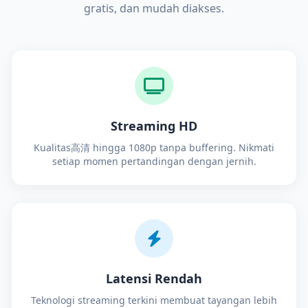
gratis, dan mudah diakses.
Streaming HD
Kualitas高清 hingga 1080p tanpa buffering. Nikmati
setiap momen pertandingan dengan jernih.
Latensi Rendah
Teknologi streaming terkini membuat tayangan lebih