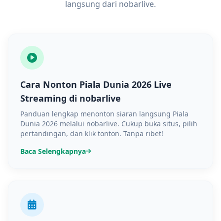
langsung dari nobarlive.
Cara Nonton Piala Dunia 2026 Live
Streaming di nobarlive
Panduan lengkap menonton siaran langsung Piala
Dunia 2026 melalui nobarlive. Cukup buka situs, pilih
pertandingan, dan klik tonton. Tanpa ribet!
Baca Selengkapnya