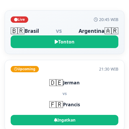
20:45 WIB
Live
🇧🇷
🇦🇷
vs
Brasil
Argentina
Tonton
21:30 WIB
Upcoming
🇩🇪
Jerman
vs
🇫🇷
Prancis
Ingatkan