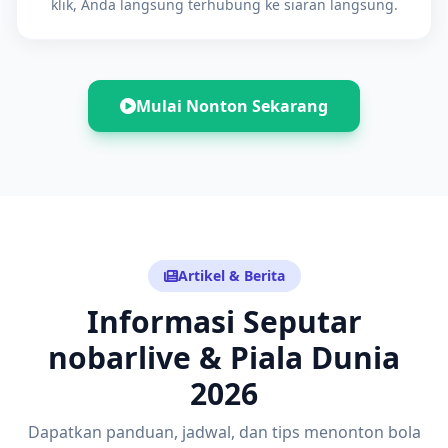
klik, Anda langsung terhubung ke siaran langsung.
Mulai Nonton Sekarang
Artikel & Berita
Informasi Seputar
nobarlive & Piala Dunia
2026
Dapatkan panduan, jadwal, dan tips menonton bola