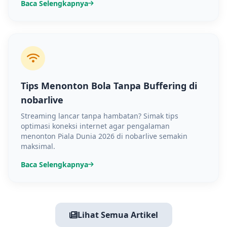
Baca Selengkapnya
Tips Menonton Bola Tanpa Buffering di
nobarlive
Streaming lancar tanpa hambatan? Simak tips
optimasi koneksi internet agar pengalaman
menonton Piala Dunia 2026 di nobarlive semakin
maksimal.
Baca Selengkapnya
Lihat Semua Artikel