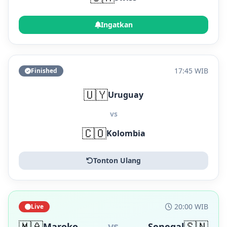
Ingatkan
17:45 WIB
Finished
🇺🇾
Uruguay
vs
🇨🇴
Kolombia
Tonton Ulang
20:00 WIB
Live
🇲🇦
🇸🇳
vs
Maroko
Senegal