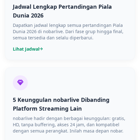
Jadwal Lengkap Pertandingan Piala
Dunia 2026
Dapatkan jadwal lengkap semua pertandingan Piala
Dunia 2026 di nobarlive. Dari fase grup hingga final,
semua tersedia dan selalu diperbarui.
Lihat Jadwal
5 Keunggulan nobarlive Dibanding
Platform Streaming Lain
nobarlive hadir dengan berbagai keunggulan: gratis,
HD, tanpa buffering, akses 24 jam, dan kompatibel
dengan semua perangkat. Inilah masa depan nobar.