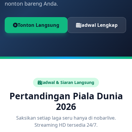
nonton bareng Anda.
Tonton Langsung
Jadwal Lengkap
Jadwal & Siaran Langsung
Pertandingan Piala Dunia
2026
Saksikan setiap laga seru hanya di nobarlive.
Streaming HD tersedia 24/7.