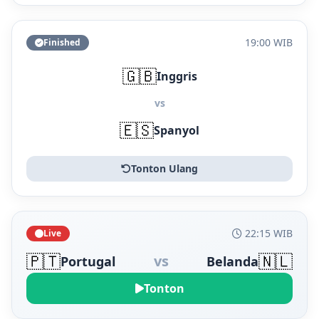
19:00 WIB
Finished
🇬🇧
Inggris
vs
🇪🇸
Spanyol
Tonton Ulang
22:15 WIB
Live
🇵🇹
🇳🇱
vs
Portugal
Belanda
Tonton