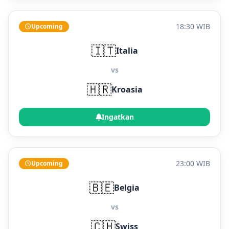
18:30 WIB
Upcoming
🇮🇹
Italia
vs
🇭🇷
Kroasia
Ingatkan
23:00 WIB
Upcoming
🇧🇪
Belgia
vs
🇨🇭
Swiss