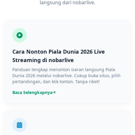
langsung dari nobarlive.
Cara Nonton Piala Dunia 2026 Live
Streaming di nobarlive
Panduan lengkap menonton siaran langsung Piala
Dunia 2026 melalui nobarlive. Cukup buka situs, pilih
pertandingan, dan klik tonton. Tanpa ribet!
Baca Selengkapnya