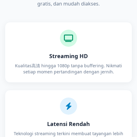
gratis, dan mudah diakses.
Streaming HD
Kualitas高清 hingga 1080p tanpa buffering. Nikmati
setiap momen pertandingan dengan jernih.
Latensi Rendah
Teknologi streaming terkini membuat tayangan lebih