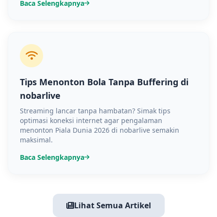
Baca Selengkapnya
Tips Menonton Bola Tanpa Buffering di
nobarlive
Streaming lancar tanpa hambatan? Simak tips
optimasi koneksi internet agar pengalaman
menonton Piala Dunia 2026 di nobarlive semakin
maksimal.
Baca Selengkapnya
Lihat Semua Artikel