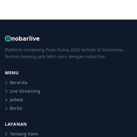
nobarlive
Platform streaming Piala Dunia 2026 terbaik di Indonesia.
Nonton bareng jadi lebih seru dengan nobarlive.
MENU
Beranda
Live Streaming
Jadwal
Berita
LAYANAN
Tentang Kami