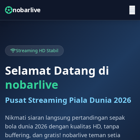
nobarlive
Streaming HD Stabil
Selamat Datang di
nobarlive
Pusat Streaming Piala Dunia 2026
Nikmati siaran langsung pertandingan sepak
bola dunia 2026 dengan kualitas HD, tanpa
buffering, dan gratis! nobarlive teman setia