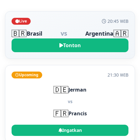
20:45 WIB
Live
🇧🇷
🇦🇷
vs
Brasil
Argentina
Tonton
21:30 WIB
Upcoming
🇩🇪
Jerman
vs
🇫🇷
Prancis
Ingatkan