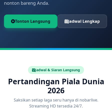
nonton bareng Anda.
Tonton Langsung
Jadwal Lengkap
Jadwal & Siaran Langsung
Pertandingan Piala Dunia
2026
Saksikan setiap laga seru hanya di nobarlive.
Streaming HD tersedia 24/7.