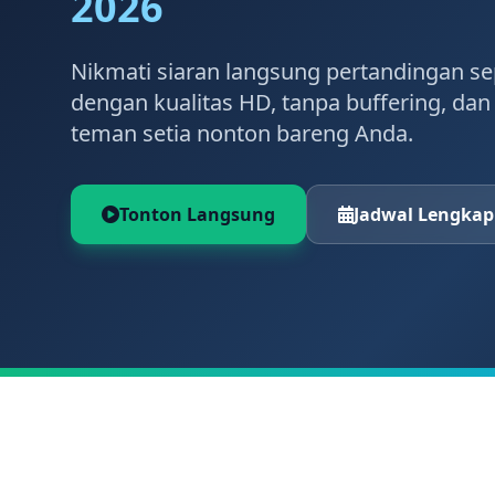
2026
Nikmati siaran langsung pertandingan se
dengan kualitas HD, tanpa buffering, dan 
teman setia nonton bareng Anda.
Tonton Langsung
Jadwal Lengkap