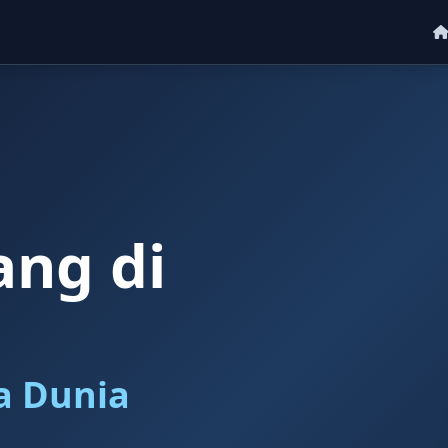
ang di
a Dunia