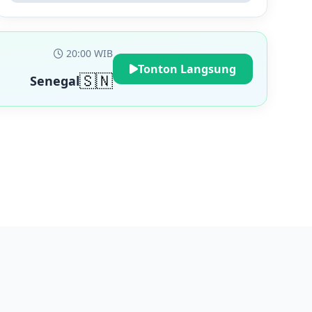
20:00 WIB
Tonton Langsung
🇸🇳
Senegal