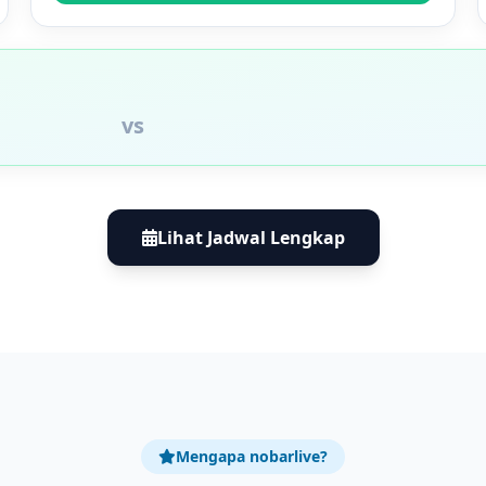
vs
Lihat Jadwal Lengkap
Mengapa nobarlive?