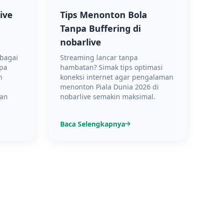
ive
Tips Menonton Bola
Tanpa Buffering di
nobarlive
rbagai
Streaming lancar tanpa
npa
hambatan? Simak tips optimasi
n
koneksi internet agar pengalaman
menonton Piala Dunia 2026 di
pan
nobarlive semakin maksimal.
Baca Selengkapnya