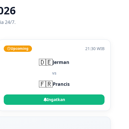
026
ia 24/7.
21:30 WIB
Upcoming
🇩🇪
Jerman
vs
🇫🇷
Prancis
Ingatkan