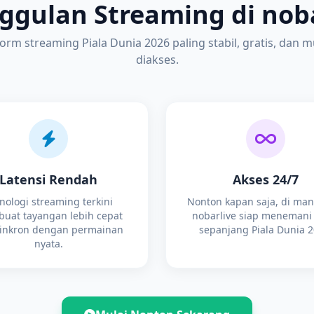
ggulan Streaming di noba
form streaming Piala Dunia 2026 paling stabil, gratis, dan 
diakses.
Latensi Rendah
Akses 24/7
nologi streaming terkini
Nonton kapan saja, di man
uat tayangan lebih cepat
nobarlive siap menemani
sinkron dengan permainan
sepanjang Piala Dunia 2
nyata.