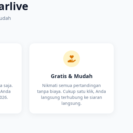
rlive
mudah
Gratis & Mudah
a saja.
Nikmati semua pertandingan
 Anda
tanpa biaya. Cukup satu klik, Anda
026.
langsung terhubung ke siaran
langsung.