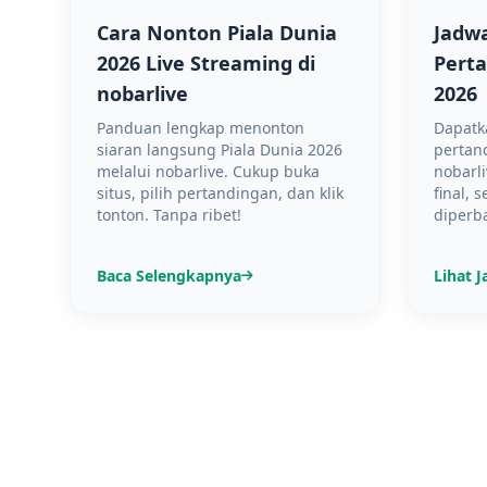
Cara Nonton Piala Dunia
Jadw
2026 Live Streaming di
Perta
nobarlive
2026
Panduan lengkap menonton
Dapatk
siaran langsung Piala Dunia 2026
pertan
melalui nobarlive. Cukup buka
nobarli
situs, pilih pertandingan, dan klik
final, 
tonton. Tanpa ribet!
diperba
Baca Selengkapnya
Lihat 