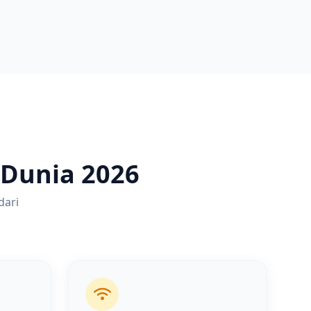
 Dunia 2026
dari