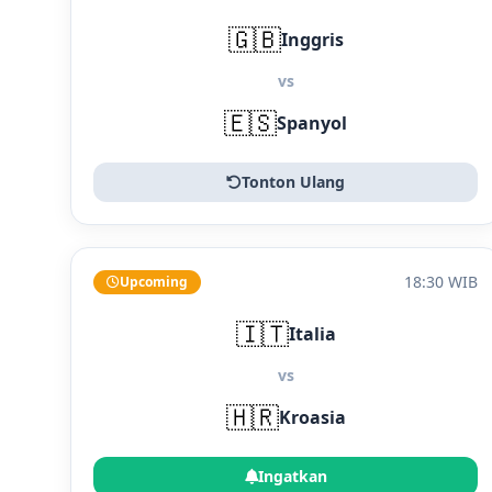
🇬🇧
Inggris
vs
🇪🇸
Spanyol
Tonton Ulang
18:30 WIB
Upcoming
🇮🇹
Italia
vs
🇭🇷
Kroasia
Ingatkan