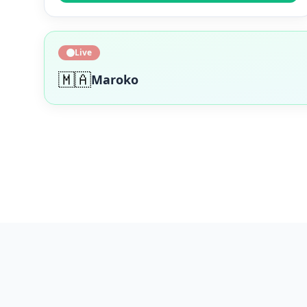
Live
🇲🇦
Maroko