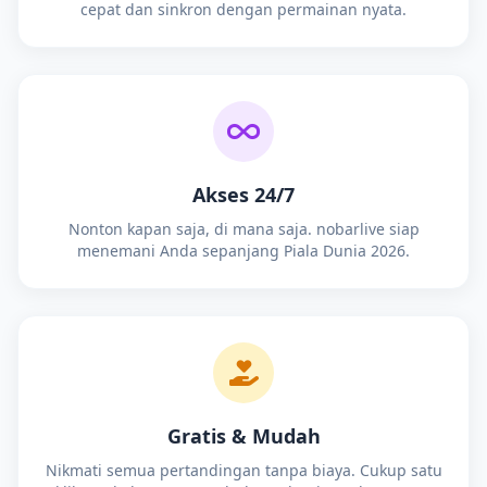
cepat dan sinkron dengan permainan nyata.
Akses 24/7
Nonton kapan saja, di mana saja. nobarlive siap
menemani Anda sepanjang Piala Dunia 2026.
Gratis & Mudah
Nikmati semua pertandingan tanpa biaya. Cukup satu