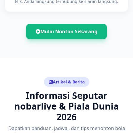
klik, Anda langsung terhubung ke siaran langsung.
Mulai Nonton Sekarang
Artikel & Berita
Informasi Seputar
nobarlive & Piala Dunia
2026
Dapatkan panduan, jadwal, dan tips menonton bola