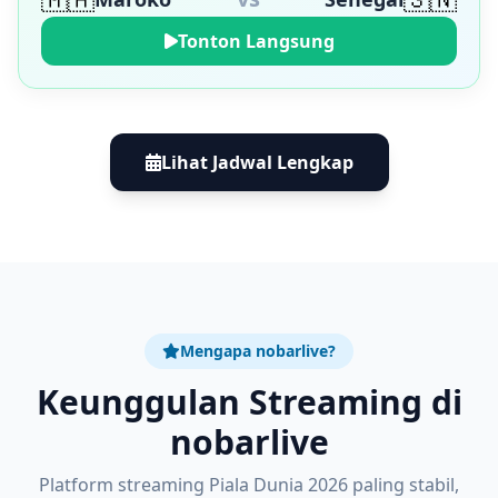
Tonton Langsung
Lihat Jadwal Lengkap
Mengapa nobarlive?
Keunggulan Streaming di
nobarlive
Platform streaming Piala Dunia 2026 paling stabil,