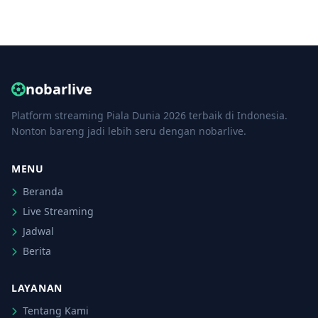
nobarlive
Platform streaming Piala Dunia 2026 terbaik di Indonesia.
Nonton bareng jadi lebih seru dengan nobarlive.
MENU
Beranda
Live Streaming
Jadwal
Berita
LAYANAN
Tentang Kami