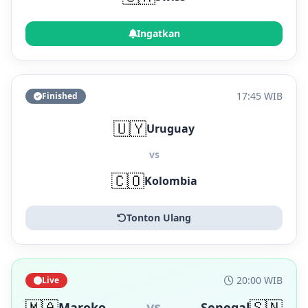
Ingatkan
17:45 WIB
Finished
🇺🇾
Uruguay
vs
🇨🇴
Kolombia
Tonton Ulang
20:00 WIB
Live
🇲🇦
🇸🇳
vs
Maroko
Senegal