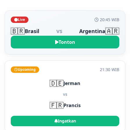
20:45 WIB
Live
🇧🇷
🇦🇷
vs
Brasil
Argentina
Tonton
21:30 WIB
Upcoming
🇩🇪
Jerman
vs
🇫🇷
Prancis
Ingatkan