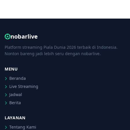
nobarlive
Platform streaming Piala Dunia 2026 terbaik di Indonesia.
Nonton bareng jadi lebih seru dengan nobarlive.
MENU
Beranda
Live Streaming
Jadwal
Berita
LAYANAN
Tentang Kami