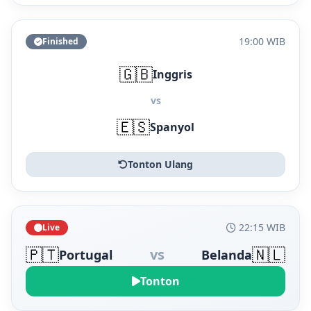
19:00 WIB
Finished
🇬🇧
Inggris
vs
🇪🇸
Spanyol
Tonton Ulang
22:15 WIB
Live
🇵🇹
🇳🇱
vs
Portugal
Belanda
Tonton