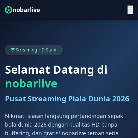
nobarlive
Streaming HD Stabil
Selamat Datang di
nobarlive
Pusat Streaming Piala Dunia 2026
Nikmati siaran langsung pertandingan sepak
bola dunia 2026 dengan kualitas HD, tanpa
buffering, dan gratis! nobarlive teman setia