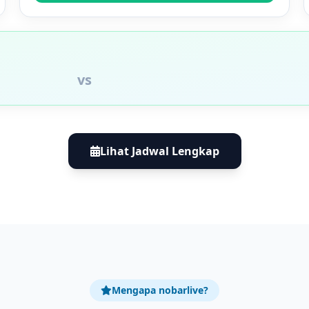
vs
Lihat Jadwal Lengkap
Mengapa nobarlive?