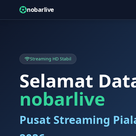
nobarlive
Streaming HD Stabil
Selamat Dat
nobarlive
Pusat Streaming Pial