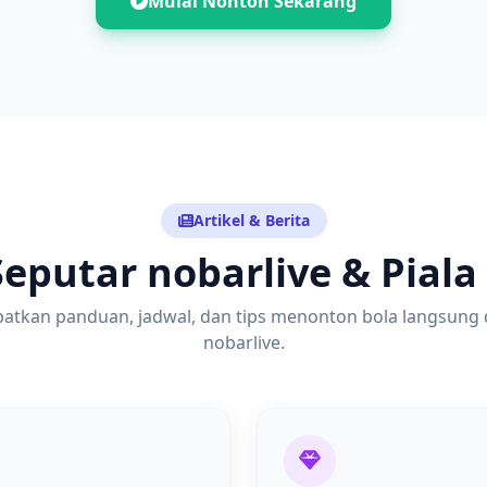
Mulai Nonton Sekarang
Artikel & Berita
Seputar nobarlive & Piala
atkan panduan, jadwal, dan tips menonton bola langsung 
nobarlive.