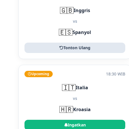
🇬🇧
Inggris
vs
🇪🇸
Spanyol
Tonton Ulang
18:30 WIB
Upcoming
🇮🇹
Italia
vs
🇭🇷
Kroasia
Ingatkan