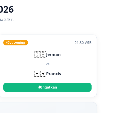
026
ia 24/7.
21:30 WIB
Upcoming
🇩🇪
Jerman
vs
🇫🇷
Prancis
Ingatkan