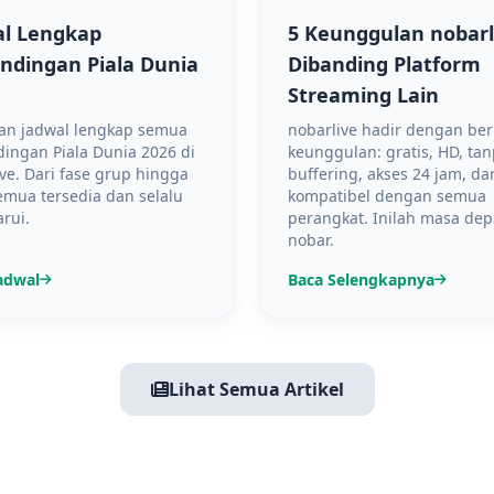
al Lengkap
5 Keunggulan nobarl
ndingan Piala Dunia
Dibanding Platform
Streaming Lain
an jadwal lengkap semua
nobarlive hadir dengan be
dingan Piala Dunia 2026 di
keunggulan: gratis, HD, ta
ve. Dari fase grup hingga
buffering, akses 24 jam, da
semua tersedia dan selalu
kompatibel dengan semua
rui.
perangkat. Inilah masa de
nobar.
Jadwal
Baca Selengkapnya
Lihat Semua Artikel