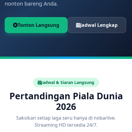
nonton bareng Anda.
Tonton Langsung
Jadwal Lengkap
Jadwal & Siaran Langsung
Pertandingan Piala Dunia
2026
Saksikan setiap laga seru hanya di nobarlive.
Streaming HD tersedia 24/7.