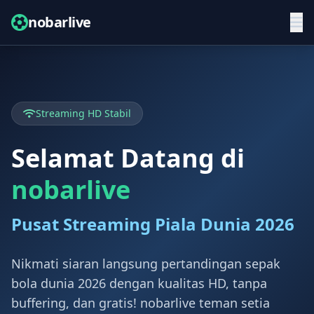
nobarlive
Streaming HD Stabil
Selamat Datang di
nobarlive
Pusat Streaming Piala Dunia 2026
Nikmati siaran langsung pertandingan sepak
bola dunia 2026 dengan kualitas HD, tanpa
buffering, dan gratis! nobarlive teman setia