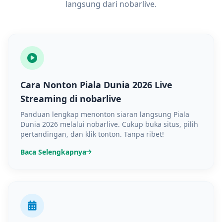
langsung dari nobarlive.
Cara Nonton Piala Dunia 2026 Live
Streaming di nobarlive
Panduan lengkap menonton siaran langsung Piala
Dunia 2026 melalui nobarlive. Cukup buka situs, pilih
pertandingan, dan klik tonton. Tanpa ribet!
Baca Selengkapnya