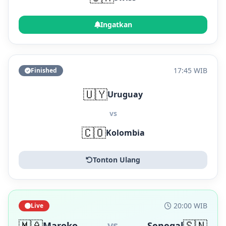
Ingatkan
17:45 WIB
Finished
🇺🇾
Uruguay
vs
🇨🇴
Kolombia
Tonton Ulang
20:00 WIB
Live
🇲🇦
🇸🇳
vs
Maroko
Senegal