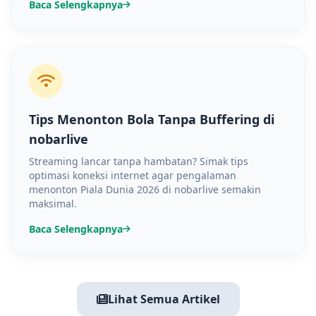
Baca Selengkapnya
Tips Menonton Bola Tanpa Buffering di
nobarlive
Streaming lancar tanpa hambatan? Simak tips
optimasi koneksi internet agar pengalaman
menonton Piala Dunia 2026 di nobarlive semakin
maksimal.
Baca Selengkapnya
Lihat Semua Artikel