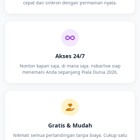
cepat dan sinkron dengan permainan nyata.
Akses 24/7
Nonton kapan saja, di mana saja. nobarlive siap
menemani Anda sepanjang Piala Dunia 2026.
Gratis & Mudah
Nikmati semua pertandingan tanpa biaya. Cukup satu