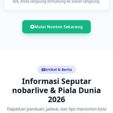
klik, Anda langsung terhubung ke siaran langsung.
Mulai Nonton Sekarang
Artikel & Berita
Informasi Seputar
nobarlive & Piala Dunia
2026
Dapatkan panduan, jadwal, dan tips menonton bola