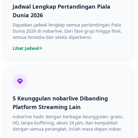
Jadwal Lengkap Pertandingan Piala
Dunia 2026
Dapatkan jadwal lengkap semua pertandingan Piala
Dunia 2026 di nobarlive. Dari fase grup hingga final,
semua tersedia dan selalu diperbarui.
Lihat Jadwal
5 Keunggulan nobarlive Dibanding
Platform Streaming Lain
nobarlive hadir dengan berbagai keunggulan: gratis,
HD, tanpa buffering, akses 24 jam, dan kompatibel
dengan semua perangkat. Inilah masa depan nobar.