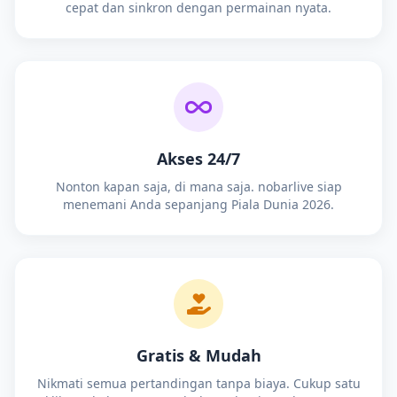
cepat dan sinkron dengan permainan nyata.
Akses 24/7
Nonton kapan saja, di mana saja. nobarlive siap
menemani Anda sepanjang Piala Dunia 2026.
Gratis & Mudah
Nikmati semua pertandingan tanpa biaya. Cukup satu