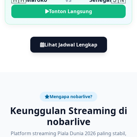
Tonton Langsung
Lihat Jadwal Lengkap
Mengapa nobarlive?
Keunggulan Streaming di
nobarlive
Platform streaming Piala Dunia 2026 paling stabil,