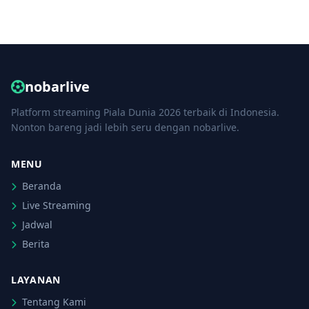
nobarlive
Platform streaming Piala Dunia 2026 terbaik di Indonesia.
Nonton bareng jadi lebih seru dengan nobarlive.
MENU
Beranda
Live Streaming
Jadwal
Berita
LAYANAN
Tentang Kami